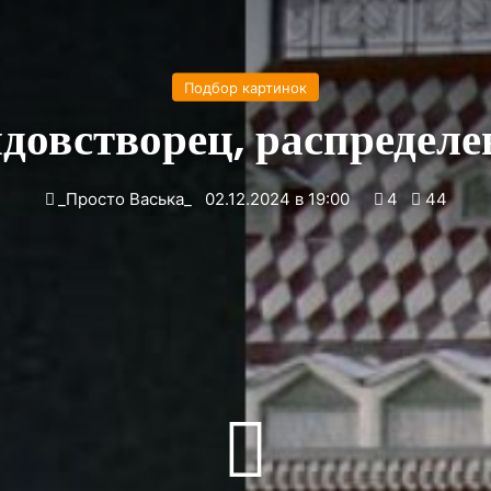
Подбор картинок
довстворец, распределе
_Просто Васька_
02.12.2024 в 19:00
4
44