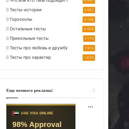
Что или кто тебе подойдет?
6 641
Тесты-истории
5 587
Гороскопы
4 108
Остальные тесты
4 005
Прикольные тесты
2 173
Тесты про любовь и дружбу
1 914
Тесты про характер
1 833
Еще немного рекламы: