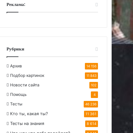
Реклама:
Рубрики
Архив
14 156
Подбор картинок
11 843
Новости сайта
102
Помощь
4
Тесты
46 236
Кто ты, какая ты?
11 361
Тесты на знания
8 614