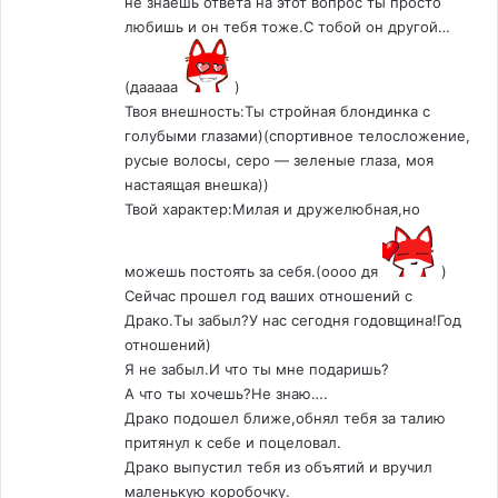
не знаешь ответа на этот вопрос ты просто
любишь и он тебя тоже.С тобой он другой…
(дааааа
)
Твоя внешность:Ты стройная блондинка с
голубыми глазами)(спортивное телосложение,
русые волосы, серо — зеленые глаза, моя
настаящая внешка))
Твой характер:Милая и дружелюбная,но
можешь постоять за себя.(оооо дя
)
Сейчас прошел год ваших отношений с
Драко.Ты забыл?У нас сегодня годовщина!Год
отношений)
Я не забыл.И что ты мне подаришь?
А что ты хочешь?Не знаю….
Драко подошел ближе,обнял тебя за талию
притянул к себе и поцеловал.
Драко выпустил тебя из объятий и вручил
маленькую коробочку.