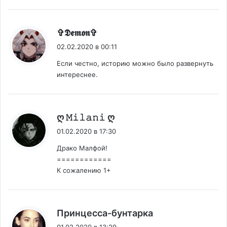
:
✞𝕯𝖊𝖒𝖔𝖓✞
02.02.2020 в 00:11
Если честно, историю можно было развернуть
интереснее.
:
ღ 𝙼𝚒𝚕𝚊𝚗𝚒 ღ
01.02.2020 в 17:30
Драко Малфой!
============
К сожалению 1+
:
Принцесса-бунтарка