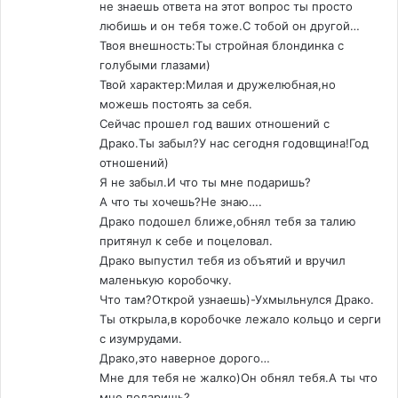
не знаешь ответа на этот вопрос ты просто
любишь и он тебя тоже.С тобой он другой…
Твоя внешность:Ты стройная блондинка с
голубыми глазами)
Твой характер:Милая и дружелюбная,но
можешь постоять за себя.
Сейчас прошел год ваших отношений с
Драко.Ты забыл?У нас сегодня годовщина!Год
отношений)
Я не забыл.И что ты мне подаришь?
А что ты хочешь?Не знаю….
Драко подошел ближе,обнял тебя за талию
притянул к себе и поцеловал.
Драко выпустил тебя из объятий и вручил
маленькую коробочку.
Что там?Открой узнаешь)-Ухмыльнулся Драко.
Ты открыла,в коробочке лежало кольцо и серги
с изумрудами.
Драко,это наверное дорого…
Мне для тебя не жалко)Он обнял тебя.А ты что
мне подаришь?