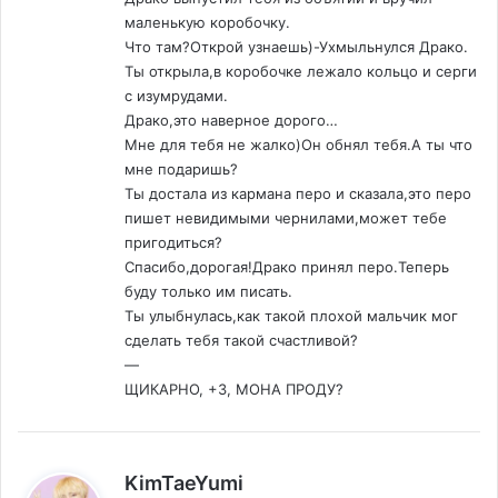
маленькую коробочку.
Что там?Открой узнаешь)-Ухмыльнулся Драко.
Ты открыла,в коробочке лежало кольцо и серги
с изумрудами.
Драко,это наверное дорого…
Мне для тебя не жалко)Он обнял тебя.А ты что
мне подаришь?
Ты достала из кармана перо и сказала,это перо
пишет невидимыми чернилами,может тебе
пригодиться?
Спасибо,дорогая!Драко принял перо.Теперь
буду только им писать.
Ты улыбнулась,как такой плохой мальчик мог
сделать тебя такой счастливой?
—
ЩИКАРНО, +3, МОНА ПРОДУ?
:
KimTaeYumi