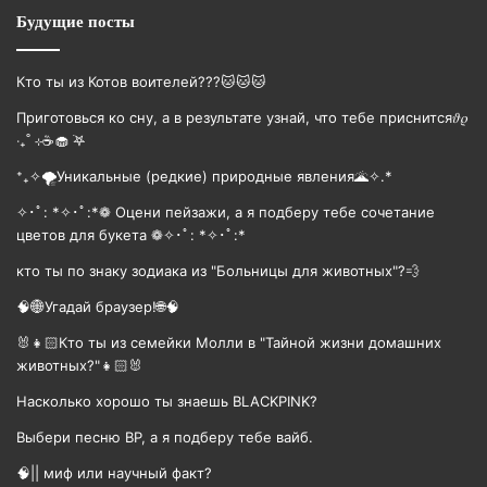
Будущие посты
Кто ты из Котов воителей???🐱🐱🐱
Приготовься ко сну, а в результате узнай, что тебе приснится𝜗𝜚
‧₊˚ ⊹☕️🧁 ࣪𖤐
⁺₊✧🌪️Уникальные (редкие) природные явления🌋✧.*
✧･ﾟ: *✧･ﾟ:*❁ Оцени пейзажи, а я подберу тебе сочетание
цветов для букета ❁✧･ﾟ: *✧･ﾟ:*
кто ты по знаку зодиака из "Больницы для животных"?💨
🧠🌐Угадай браузер!🌐🧠
🐰👧🏻Кто ты из семейки Молли в "Тайной жизни домашних
животных?"👧🏻🐰
Насколько хорошо ты знаешь BLACKPINK?
Выбери песню BP, а я подберу тебе вайб.
🧠|| миф или научный факт?