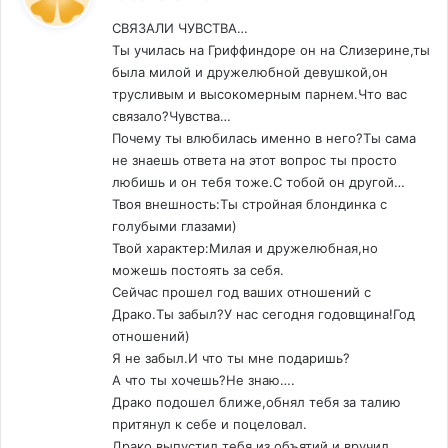
СВЯЗАЛИ ЧУВСТВА…
Ты училась на Гриффиндоре он на Слизерине,ты
была милой и дружелюбной девушкой,он
трусливым и высокомерным парнем.Что вас
связало?Чувства…
Почему ты влюбилась именно в него?Ты сама
не знаешь ответа на этот вопрос ты просто
любишь и он тебя тоже.С тобой он другой…
Твоя внешность:Ты стройная блондинка с
голубыми глазами)
Твой характер:Милая и дружелюбная,но
можешь постоять за себя.
Сейчас прошел год ваших отношений с
Драко.Ты забыл?У нас сегодня годовщина!Год
отношений)
Я не забыл.И что ты мне подаришь?
А что ты хочешь?Не знаю….
Драко подошел ближе,обнял тебя за талию
притянул к себе и поцеловал.
Драко выпустил тебя из объятий и вручил