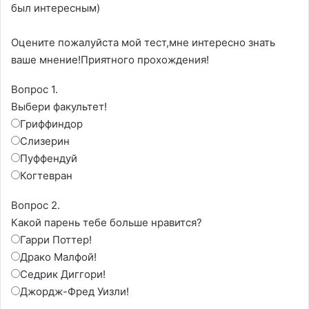
был интересным)
Оцените пожалуйста мой тест,мне интересно знать
ваше мнение!Приятного прохождения!
Вопрос 1.
Выбери факультет!
Гриффиндор
Слизерин
Пуффендуй
Когтевран
Вопрос 2.
Какой парень тебе больше нравится?
Гарри Поттер!
Драко Малфой!
Седрик Диггори!
Джордж-Фред Уизли!