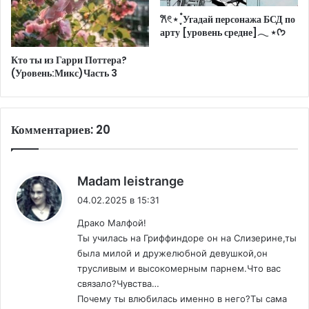
𐙚𓏲⋆ ִֶָ ๋Угадай персонажа БСД по
арту [уровень средне]𓂃 ⋆ᡣ𐭩
Кто ты из Гарри Поттера?
(Уровень:Микс)Часть 3
Комментариев: 20
:
Madam leistrange
04.02.2025 в 15:31
Драко Малфой!
Ты училась на Гриффиндоре он на Слизерине,ты
была милой и дружелюбной девушкой,он
трусливым и высокомерным парнем.Что вас
связало?Чувства…
Почему ты влюбилась именно в него?Ты сама