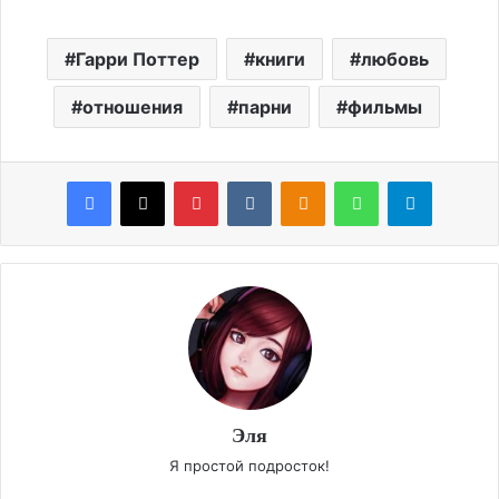
Гарри Поттер
книги
любовь
отношения
парни
фильмы
Facebook
X
Pinterest
VKontakte
Odnoklassniki
WhatsApp
Telegram
Эля
Я простой подросток!