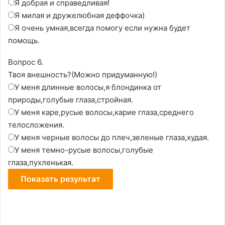
Я добрая и справедливая!
Я милая и дружелюбная деффочка)
Я очень умная,всегда помогу если нужна будет
помощь.
Вопрос 6.
Твоя внешность?(Можно придуманную!)
У меня длинные волосы,я блондинка от
природы,голубые глаза,стройная.
У меня каре,русые волосы,карие глаза,среднего
телосложения.
У меня черные волосы до плеч,зеленые глаза,худая.
У меня темно-русые волосы,голубые
глаза,пухленькая.