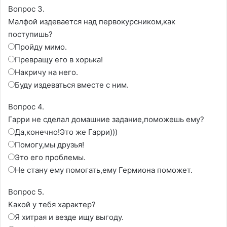
Вопрос 3.
Малфой издевается над первокурсником,как
поступишь?
Пройду мимо.
Превращу его в хорька!
Накричу на него.
Буду издеваться вместе с ним.
Вопрос 4.
Гарри не сделал домашние задание,поможешь ему?
Да,конечно!Это же Гарри)))
Помогу,мы друзья!
Это его проблемы.
Не стану ему помогать,ему Гермиона поможет.
Вопрос 5.
Какой у тебя характер?
Я хитрая и везде ищу выгоду.