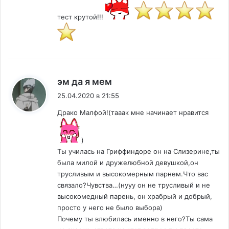
тест крутой!!!
:
эм да я мем
25.04.2020 в 21:55
Драко Малфой!(тааак мне начинает нравится
)
Ты училась на Гриффиндоре он на Слизерине,ты
была милой и дружелюбной девушкой,он
трусливым и высокомерным парнем.Что вас
связало?Чувства…(нууу он не трусливый и не
высокомедный парень, он храбрый и добрый,
просто у него не было выбора)
Почему ты влюбилась именно в него?Ты сама