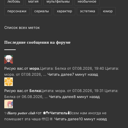
любовь
магия
мультфильмы
необычное
персонажи
сериалы
характер
эстетика
юмор
Список всех меток
Последние сообщения на форуме
Рисую вас.
от
мора.
Цитата: Белка от 07.08.2026, 19:40 Цитата:
мора. от 07.08.2026, …
Читать далее
7 минут назад
Рисую вас.
от
Белка
Цитата: мора. от 07.08.2026, 19:31 Цитата:
Белка от 06.08.2026, …
Читать далее
8 минут назад
✨𝑯𝒂𝒓𝒓𝒚 𝒑𝒐𝒕𝒕𝒆𝒓 𝒄𝒍𝒖𝒃⚡
от
❀𖤣𖥧Читатель🕯️
Всем нам иногда не
помешает эта чаша 🤲🏻☀️
Читать далее
10 минут назад