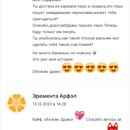
Ты достала из кармана перо и сказала,это перо
пишет невидимыми чернилами,может тебе
пригодиться?
Спасибо,дорогая!Драко принял перо.Теперь
буду только им писать.
Ты улыбнулась,как такой плохой мальчик мог
сделать тебя такой счастливой?
Не много банально но классно 😀
Это рил моя история
Обожаю драко
:
Эремента Арфэл
13.12.2022 в 14:28
Кайф, обожаю Драко!
Спасибо автору за