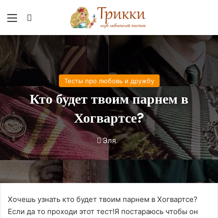
Меню
Вход
Тесты про любовь и дружбу
Кто будет твоим парнем в
Хогвартсе?
Эля
Хочешь узнать кто будет твоим парнем в Хогвартсе?
Если да то проходи этот тест!Я постараюсь чтобы он