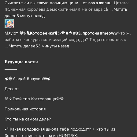
Считаете ли вы такую позицию цини …
от
эва в жизнь
Цитата:
❄️Снежная Королева Демократичная❄️ Не от мiра сѣ …
Читать
далее
8 минут назад
Мяу!
от
💜✨🐈Котофеечка🐈✨💜 #🍅 #83_протона #meoww
Что ж,
работы с конкурса котикизаций сюда, да? Тогда готовьтесь к
…
Читать далее
53 минуты назад
Будущие посты
🧠🌐Угадай браузер!🌐🧠
Десерт
💙🦅Твой тип Когтевранца🦅💙
Прикольная история
Кто ты на самом деле?
•° Какая колдовская школа тебе подходит? + кто ты из
Золотого трио + кто ты из HUNTR/X.