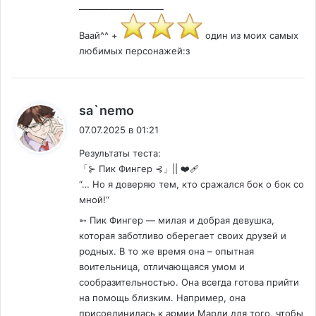
____________________
Ваай^^ +
один из моих самых
любимых персонажей:з
:
sa`nemo
07.07.2025 в 01:21
Результаты теста:
「⊱ Пик Фингер ⊰」|| ❤️‍🩹
“… Но я доверяю тем, кто сражался бок о бок со
мной!“
➳ Пик Фингер — милая и добрая девушка,
которая заботливо оберегает своих друзей и
родных. В то же время она – опытная
воительница, отличающаяся умом и
сообразительностью. Она всегда готова прийти
на помощь близким. Например, она
присоединилась к армии Марли для того, чтобы