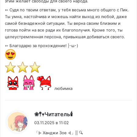
этим желает свободы для своего народа.
➳ Судя по твоим ответам, у тебя весьма много общего с Пик.
Ты умна, настойчива и можешь найти выход из любой, даже
самой безнадежной ситуации. Ты верна своим близким и
готова пойти на все ради их благополучия. Кроме того, ты
целеустремленная персона, привыкшая добиваться своего.
➳ Благодарю за прохождение! |･ω･)
любимка
:
❀𖤣𖥧Читатель🕯️
03.11.2025 в 11:02
「⊱ Ханджи Зое ⊰」|| 🔍