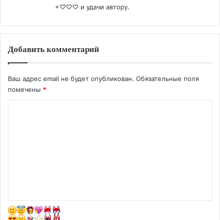
+♡♡♡ и удачи автору.
Добавить комментарий
Ваш адрес email не будет опубликован.
Обязательные поля
помечены
*
К
о
м
м
е
н
т
а