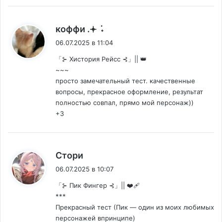
:
коффи .𖥔 ݁ ˖
06.07.2025 в 11:04
「⊱ Хистория Рейсс ⊰」|| 👑
~~~
просто замечательный тест. качественные
вопросы, прекрасное оформление, результат
полностью совпал, прямо мой персонаж))
+3
:
Стори
06.07.2025 в 10:07
「⊱ Пик Фингер ⊰」|| ❤️‍🩹
***
Прекрасный тест (Пик — один из моих любимых
персонажей впринципе)