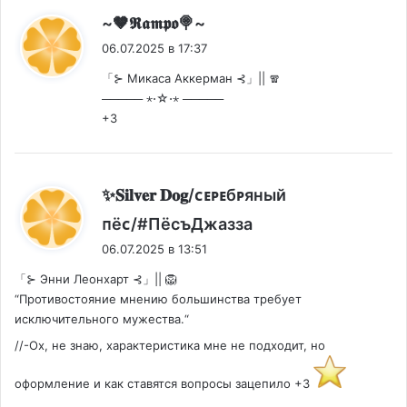
:
~🤎𝕽𝖆𝖒𝖕𝖔🍭~
06.07.2025 в 17:37
「⊱ Микаса Аккерман ⊰」|| 🧣
───── ⋆⋅☆⋅⋆ ─────
+3
✨️𝐒𝐢𝐥𝐯𝐞𝐫 𝐃𝐨𝐠/ᴄᴇᴩᴇбᴩяный
:
ᴨёᴄ/#ПёсъДжазза
06.07.2025 в 13:51
「⊱ Энни Леонхарт ⊰」|| 🦁
“Противостояние мнению большинства требует
исключительного мужества.“
//-Ох, не знаю, характеристика мне не подходит, но
оформление и как ставятся вопросы зацепило +3