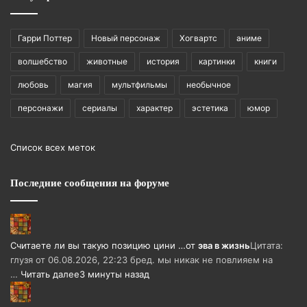
Гарри Поттер
Новый персонаж
Хогвартс
аниме
волшебство
животные
история
картинки
книги
любовь
магия
мультфильмы
необычное
персонажи
сериалы
характер
эстетика
юмор
Список всех меток
Последние сообщения на форуме
Считаете ли вы такую позицию цини …
от
эва в жизнь
Цитата:
глузя от 06.08.2026, 22:23 бред. мы никак не повлияем на
…
Читать далее
3 минуты назад