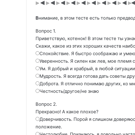
⫷
⫷
⫷
⫷
⫷
⫷
⫷
⫷
⫷
⫸
⫸
⫸
⫸
⫸
⫸
⫸
⫸
⫸
⫸
В
нимание, в этом тесте есть только предводи
Вопрос 1.
Приветствую, котенок! В этом тесте ты узн
Скажи, какое из этих хороших качеств наиб
Спокойствие. Я быстро соображаю и умею
Уверенность. Я силен как лев, мое племя 
Ум. Я добрый и храбрый, в любой ситуации
Мудрость. Я всегда готова дать советы дру
Доброта. Я отлично понимаю других, ко м
Честность/другое/не знаю
Вопрос 2.
Прекрасно! А какое плохое?
Доверчивость. Порой я слишком доверяюсь
положение.
Честолюбие. Признаюсь, я довольно часто