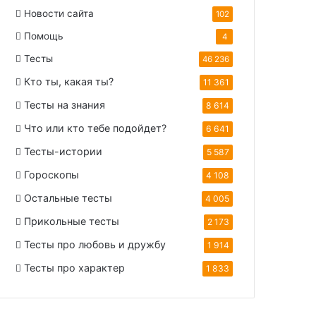
Новости сайта
102
Помощь
4
Тесты
46 236
Кто ты, какая ты?
11 361
Тесты на знания
8 614
Что или кто тебе подойдет?
6 641
Тесты-истории
5 587
Гороскопы
4 108
Остальные тесты
4 005
Прикольные тесты
2 173
Тесты про любовь и дружбу
1 914
Тесты про характер
1 833