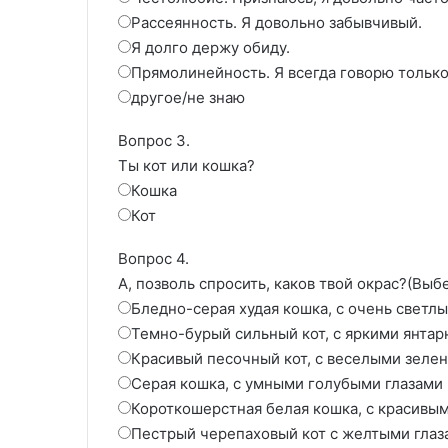
Рассеянность. Я довольно забывчивый.
Я долго держу обиду.
Прямолинейность. Я всегда говорю только 
другое/не знаю
Вопрос 3.
Ты кот или кошка?
Кошка
Кот
Вопрос 4.
А, позволь спросить, каков твой окрас?(Вы
Бледно-серая худая кошка, с очень свет
Темно-бурый сильный кот, с яркими янта
Красивый песочный кот, с веселыми зеле
Серая кошка, с умными голубыми глазами 
Короткошерстная белая кошка, с красивым
Пестрый черепаховый кот с желтыми глаз