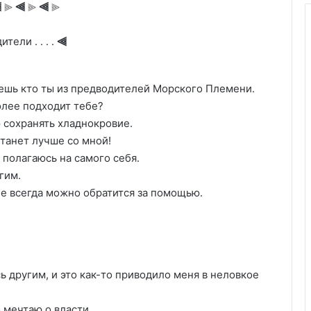
⫷
⫷
⫷
⫸
⫸
⫸
тели . . . .
⫷
аешь кто ты из предводителей Морского Племени.
олее подходит тебе?
 сохранять хладнокровие.
станет лучше со мной!
 полагаюсь на самого себя.
гим.
не всегда можно обратится за помощью.
 другим, и это как-то приводило меня в неловкое
 мечтаю о власти.