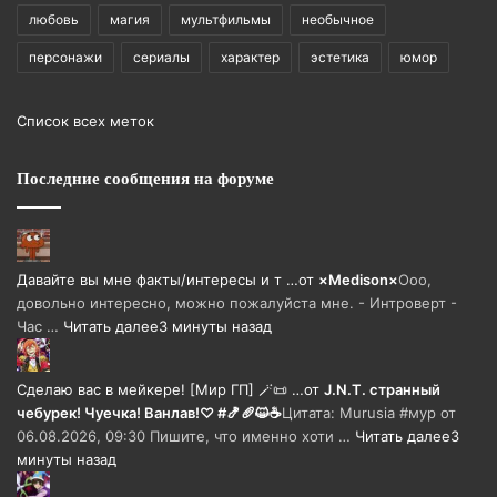
любовь
магия
мультфильмы
необычное
персонажи
сериалы
характер
эстетика
юмор
Список всех меток
Последние сообщения на форуме
Давайте вы мне факты/интересы и т …
от
×Medison×
Ооо,
довольно интересно, можно пожалуйста мне. - Интроверт -
Час …
Читать далее
3 минуты назад
Сделаю вас в мейкере! [Мир ГП] 🪄📜 …
от
J.N.T. странный
чебурек! Чуечка! Ванлав!♡ #🍤🥖😺☕
Цитата: Murusia #мур от
06.08.2026, 09:30 Пишите, что именно хоти …
Читать далее
3
минуты назад