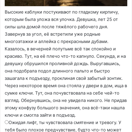
Высокие каблуки постукивают по гладкому кирпичу,
которым была уложа вся улочка. Девушка, лет 25 от
силы шла домой после тяжёлого рабочего дня.
Завернув за угол, её встретили уже родные
многоэтажки и аллейка с прекрасными дубами.
Казалось, в вечерней полутьме всё так спокойно и
красиво. Тут, на её плечо что-то капнуло. Секунда, и на
девушку обрушился проливной дождь. Выругавшись,
она подобрала подол длинного пальто и быстро
зашагала к подъезду, проклиная свой забытый зонтик.
Через некоторое время она стояла у двери в дом, ища в
сумке ключи. Тут, она почувствовала на себе чей-то
взгляд. Обернувшись, она не увидела никого. Не придав
этому конфузу большого значения, она всё-таки нашла
ключи и смогла зайти в подъезд.
Ожидая лифт, ты чувствовала смятение и тревогу. У
тебя было плохое предчувствие, будто что-то может