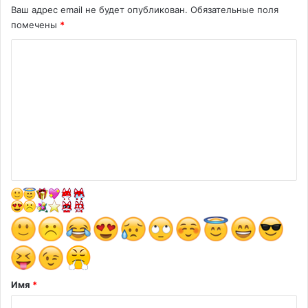
Ваш адрес email не будет опубликован.
Обязательные поля
помечены
*
К
о
м
м
е
н
т
а
р
и
й
*
Имя
*