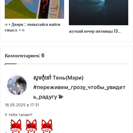
∞ • Двери :: попытайся найти
смысл. • ∞
жуткий вечер пятницы 13…
Комментариев: 6
សូម​កុំ​ទៅ Тень(Мэри)
#переживем_грозу_чтобы_увидет
:
ь_радугу 💫
16.05.2025 в 17:31
У тебя талант!
+