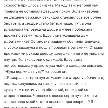
скорость пришлось снизить. Между тем, непонятная
тревога не оставляла девушке покоя. Волей-неволей,
её дыхание с каждой секундой становилось всё более
быстрым, а сердце стало биться чаще. Тут, а она
вспомнила человека на шоссе и у неё пробежала
дрожь по всему телу. Вдруг, она услышала шум
в...багажнике? Остановив машинуу обочины, днвушка
глубоко вдохнула и пошла проверять багажник. Открыв
дрожащими руками дверцу, девушка ничего не увидела
внутри. Только сумки с одеждой. Вдруг, она
почувствовала у правого уха чьё-то холодное дыхание.
"-Куда держишь путь?"-спросил он.
Я заорала, отпрыгнув от машины в сторону обочины и,
подскальзнувшись на грязи, упала и скатилась
кувырком в низину под обочиной, не видной со
стороны шоссе. Человек с шоссе спрыгнул ко мне и
занеся надо мной что-то опасное проговорил: "-Я
держу путь к твоему горлу"