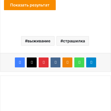
выживание
страшилка
Facebook
X
Pinterest
VKontakte
Odnoklassniki
WhatsApp
Telegram