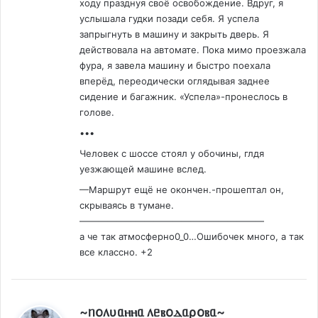
ходу празднуя своё освобождение. Вдруг, я
услышала гудки позади себя. Я успела
запрыгнуть в машину и закрыть дверь. Я
действовала на автомате. Пока мимо проезжала
фура, я завела машину и быстро поехала
вперёд, переодически оглядывая заднее
сидение и багажник. «Успела»-пронеслось в
голове.
•••
Человек с шоссе стоял у обочины, глдя
уезжающей машине вслед.
—Маршрут ещё не окончен.-прошептал он,
скрываясь в тумане.
————————————————————
а че так атмосферно0_0…Ошибочек много, а так
все классно. +2
:
~ᥒ𐔖᥈υᥲⲏⲏᥲ ᥈ᥱⲃ𐔖ⲇᥲρ𐔖ⲃᥲ~