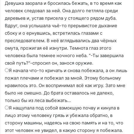
Девушка заорала и бросилась бежать, в то время как
человек следовал за ней. Она долго петляла среди
деревьев и, устав присела у стоящего рядом дуба.
Вдруг, она услышала чьё-то прерывистое дыхание
сбоку и о ернувшись, встретилась глазами с
преследователем. В неё вглядывались два чёрных
омута, прожигая её изнутри. Темнота глаз этого
человека была темнее ночного неба. "-Ты завершила
свой путь?"-спросил он, занося оружие.
Я начала что-то кричать и снова побежала, а он лишь
пожал плечами и побежал за мной. Этому больному
нравилось это. Он воспринимал всё как игру. Зато мне
было не смешно. До брата оставалось не далеко,
только бы из леса выбежать...
Я нащупала под собой взмокшую почву и кинула в
лицо этому человеку грязь и убежала обратно, в
сторону машины, надеясь на свою память и на то, что
этот человек не увидел, в какую сторону я побежала.