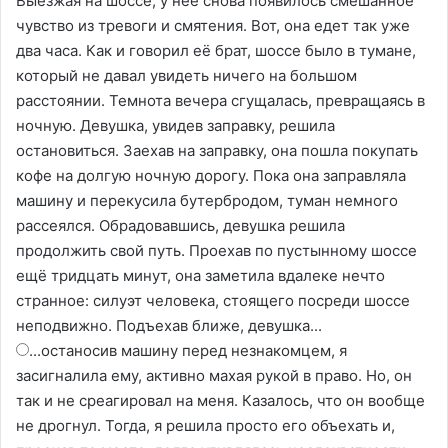
Выезжая на шоссе, у неё снова появилось смешанное
чувство из тревоги и смятения. Вот, она едет так уже
два часа. Как и говорил её брат, шоссе было в тумане,
который не давал увидеть ничего на большом
расстоянии. Темнота вечера сгущалась, превращаясь в
ночную. Девушка, увидев заправку, решила
остановиться. Заехав на заправку, она пошла покупать
кофе на долгую ночную дорогу. Пока она заправляла
машину и перекусила бутербродом, туман немного
рассеялся. Обрадовавшись, девушка решила
продолжить свой путь. Проехав по пустынному шоссе
ещё тридцать минут, она заметила вдалеке нечто
странное: силуэт человека, стоящего посреди шоссе
неподвижно. Подъехав ближе, девушка...
...останосив машину перед незнакомцем, я
засигналила ему, активно махая рукой в право. Но, он
так и не среагировал на меня. Казалось, что он вообще
не дрогнул. Тогда, я решила просто его объехать и,