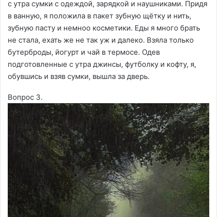
с утра сумки с одеждой, зарядкой и наушниками. Придя
в ванную, я положила в пакет зубную щётку и нить,
зубную пасту и немноо косметики. Еды я много брать
не стала, ехать же не так уж и далеко. Взяла только
бутерброды, йогурт и чай в термосе. Одев
подготовленные с утра джинсы, футболку и кофту, я,
обувшись и взяв сумки, вышла за дверь.
Вопрос 3.