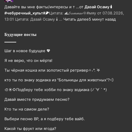
Давайте вы мне факты/интересы и т …
от
Дазай Осаму 🕯
#чебуречный_культ#🌽
Цитата: 🌊𝓢𝓾𝓶𝓶𝓮𝓻🌞#мяу от 07.08.2026,
13:01 Цитата: Дазай Осаму 🕯 …
Читать далее
5 минут назад
Будущие посты
Шаг в новое будущее 💖
Я не верю, что он мёртв!
Ты чёрная кошка или золотистый ретривер✧˖°. ࣪𖤐
кто ты по знаку зодиака из "Больницы для животных"?💨
🎨☀🌻Подберу тебе хобби по знаку зодиака (ﾉ´∀｀*)
Давай вместе придумаем песню?
Кто ты на самом деле?
Выбери песню BP, а я подберу тебе вайб.
Какой ты фрукт или ягода?