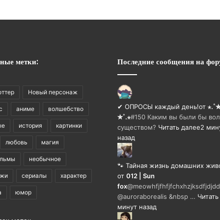
ные метки:
Последние сообщения на фор
оттер
Новый персонаж
✔ ОПРОСЫ каждый день!
от
⋆.˚
с
аниме
волшебство
✮˚.⋆
#150 Каким вы были бы в
ые
история
картинки
существом?
Читать далее
2 мин
назад
любовь
магия
ильмы
необычное
🐾 Тайная жизнь домашних жив
ажи
сериалы
характер
от
012 | Sun
fox
@meowhfjfhfjfchxhzjksdfjdjd
а
юмор
@auroraborealis &nbsp …
Читать
минут назад