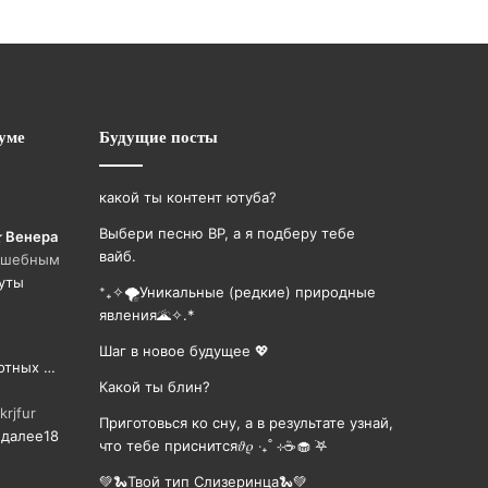
уме
Будущие посты
какой ты контент ютуба?
Выбери песню BP, а я подберу тебе
✮ Венера
вайб.
олшебным
уты
⁺₊✧🌪️Уникальные (редкие) природные
явления🌋✧.*
Шаг в новое будущее 💖
отных …
Какой ты блин?
dkrjfur
Приготовься ко сну, а в результате узнай,
 далее
18
что тебе приснится𝜗𝜚 ‧₊˚ ⊹☕️🧁 ࣪𖤐
💚🐍Твой тип Слизеринца🐍💚