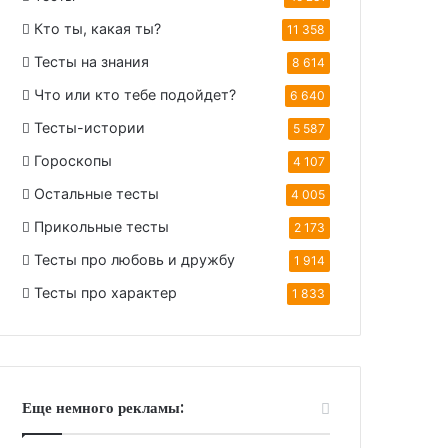
Кто ты, какая ты?
11 358
Тесты на знания
8 614
Что или кто тебе подойдет?
6 640
Тесты-истории
5 587
Гороскопы
4 107
Остальные тесты
4 005
Прикольные тесты
2 173
Тесты про любовь и дружбу
1 914
Тесты про характер
1 833
Еще немного рекламы: