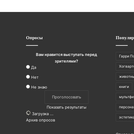
Опросы
Популяр
Вам нравится выступать перед
Гарри П
зрителями?
Хогварт
Да
животн
Нет
книги
Не знаю
мультф
Показать результаты
персон
Загрузка ...
эстетик
Архив опросов