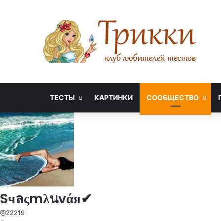
ТЕСТЫ
КАРТИНКИ
СООБЩЕСТВО
Sчลςmλนvάя✔
@22219