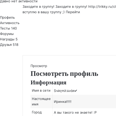
Давно нет активности
Заходите в группу! Заходите в группу!
http://trikky.ru
вступлю в вашу группу ;)
Перейти
Профиль
Активность
Тесты
140
Форумы
Награды
5
Друзья
518
Просмотр
Посмотреть профиль
Информация
Имя в сети
Sчลςmλนvάя✔
Настоящее
Иринка!!!!!
имя
Город
А вы такого не знаете! :P