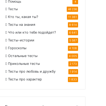
Помощь
4
Тесты
46 236
Кто ты, какая ты?
11 361
Тесты на знания
8 614
Что или кто тебе подойдет?
6 641
Тесты-истории
5 587
Гороскопы
4 108
Остальные тесты
4 005
Прикольные тесты
2 173
Тесты про любовь и дружбу
1 914
Тесты про характер
1 833