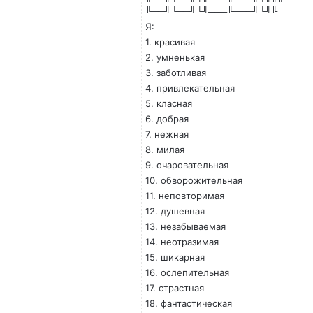
╚══╝╚══╝╚╝───╚═══╝╚╝╚
Я:
1. красивая
2. умненькая
3. заботливая
4. привлекательная
5. класная
6. добрая
7. нежная
8. милая
9. очаровательная
10. обворожительная
11. неповторимая
12. душевная
13. незабываемая
14. неотразимая
15. шикарная
16. ослепительная
17. страстная
18. фантастическая