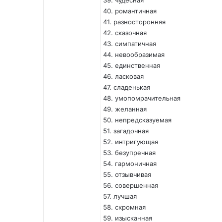
39. чудесная
40. романтичная
41. разносторонняя
42. сказочная
43. симпатичная
44. невообразимая
45. единственная
46. ласковая
47. сладенькая
48. умопомрачительная
49. желанная
50. непредсказуемая
51. загадочная
52. интригующая
53. безупречная
54. гармоничная
55. отзывчивая
56. совершенная
57. лучшая
58. скромная
59. изысканная