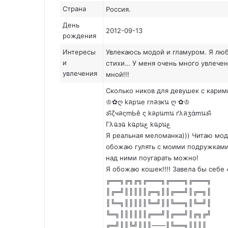
Страна
Россия.
День
2012-09-13
рождения
Интересы
Увлекаюсь модой и гламуром. Я люб
и
стихи… У меня очень много увлечен
увлечения
мной!!!
Сколько ников для девушек с карими
♔✿ღ kลpนе глลзкน ღ ✿♔
ॐζчลςmЬê ς kลρนmน ґλลʒάmนॐ
Гλฉзฉ kฉρนﻉ kฉρนﻉ
Я реальная меломанка))) Читаю мод
обожаю гулять с моими подружками
над ними поугарать можно!
Я обожаю кошек!!!! Завела бы себе 
╔══╗╔╗╔╗╔═══╗╔═══╗╔═══╗
║╔═╝║║║║║╔═╗║║╔══╝║╔═╗║
║╚═╗║║║║║╚═╝║║╚══╗║╚═╝║
╚═╗║║║║║║╔══╝║╔══╝║╔╗╔╝
╔═╝║║╚╝║║║───║╚══╗║║║║