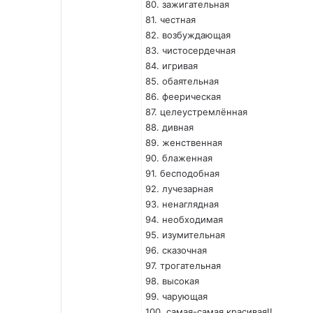
80. зажигательная
81. честная
82. возбуждающая
83. чистосердечная
84. игривая
85. обаятельная
86. феерическая
87. целеустремлённая
88. дивная
89. женственная
90. блаженная
91. бесподобная
92. лучезарная
93. ненаглядная
94. необходимая
95. изумительная
96. сказочная
97. трогательная
98. высокая
99. чарующая
100. самая-самая красивая!!