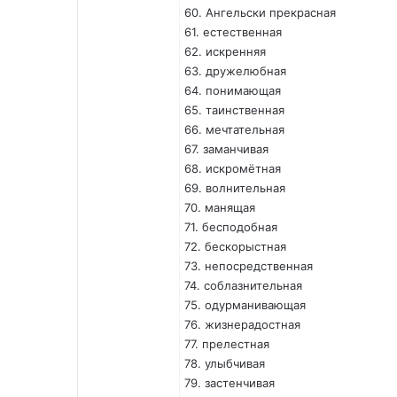
60. Ангельски прекрасная
61. естественная
62. искренняя
63. дружелюбная
64. понимающая
65. таинственная
66. мечтательная
67. заманчивая
68. искромётная
69. волнительная
70. манящая
71. бесподобная
72. бескорыстная
73. непосредственная
74. соблазнительная
75. одурманивающая
76. жизнерадостная
77. прелестная
78. улыбчивая
79. застенчивая