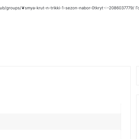
/club/groups/❦smya-krut-n-trikki-1-sezon-nabor-0tkryt☜-2086037779/
Го