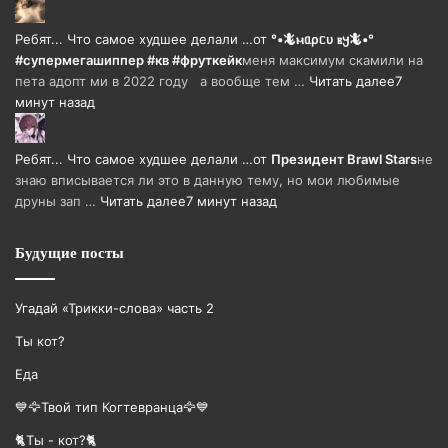
Ребят... Что самое худшее делали …
от
°•🦎ⲙᥲρᥴυ ⲃ𐔤🦎•°
#супермегашиппер #кв #фруткейк
меня максимум скамили на
пета адопт ми в 2022 году а вообще тем …
Читать далее
7
минут назад
Ребят... Что самое худшее делали …
от
Президент Brawl Stars
не
знаю вписывается ли это в данную тему, но мои любимые
друны зап …
Читать далее
7 минут назад
Будущие посты
Угадай «Трикки-слова» часть 2
Ты кот?
Еда
💙🦅Твой тип Когтевранца🦅💙
🐈Ты - кот?🐈