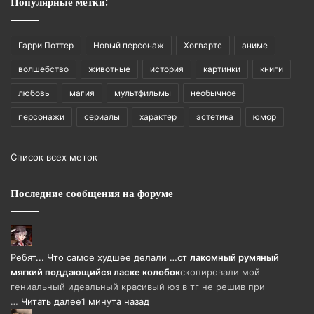
Популярные метки:
Гарри Поттер
Новый персонаж
Хогвартс
аниме
волшебство
животные
история
картинки
книги
любовь
магия
мультфильмы
необычное
персонажи
сериалы
характер
эстетика
юмор
Список всех меток
Последние сообщения на форуме
Ребят... Что самое худшее делали …
от
лакомный румяный
мягкий поддающийся ласке колобок
скопировали мой
гениальный идеальный красивый юз в тг не решив при
…
Читать далее
1 минута назад