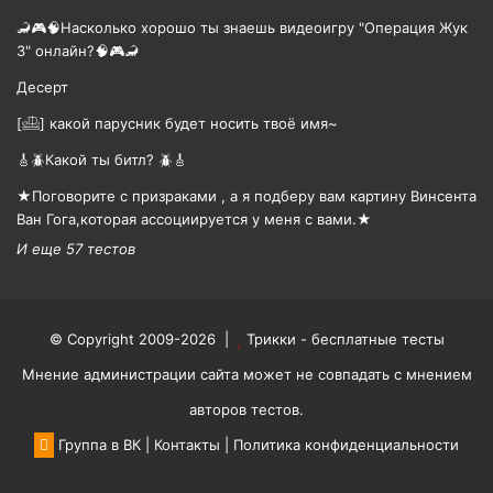
🦂🎮🧠Насколько хорошо ты знаешь видеоигру "Операция Жук
3" онлайн?🧠🎮🦂
Десерт
[𓊝] какой парусник будет носить твоë имя~
🎸🪲Какой ты битл? 🪲🎸
★Поговорите с призраками , а я подберу вам картину Винсента
Ван Гога,которая ассоциируется у меня с вами.★
И еще 57 тестов
© Copyright 2009-2026 |
Трикки - бесплатные тесты
Мнение администрации сайта может не совпадать с мнением
авторов тестов.
Группа в ВК
|
Контакты
|
Политика конфиденциальности