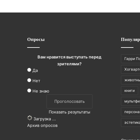
Опросы
Популяр
Вам нравится выступать перед
Гарри П
зрителями?
Хогварт
Да
животн
Нет
книги
Не знаю
мультф
Показать результаты
персон
Загрузка ...
эстетик
Архив опросов