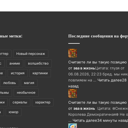
ные метки:
Последние сообщения на фор
оттер
Новый персонаж
Считаете ли вы такую позицию
с
аниме
волшебство
от
эва в жизнь
Цитата: глузя от
ые
история
картинки
06.08.2026, 22:23 бред. мы ник
повлияем на …
Читать далее
28
любовь
магия
назад
ильмы
необычное
ажи
сериалы
характер
Считаете ли вы такую позицию
от
эва в жизнь
Цитата: ❄️Снежн
а
юмор
Королева Демократичная❄️ Не о
…
Читать далее
34 минуты наза