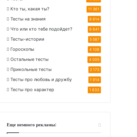
Кто ты, какая ты?
11 361
Тесты на знания
8 614
Что или кто тебе подойдет?
6 641
Тесты-истории
5 587
Гороскопы
4 108
Остальные тесты
4 005
Прикольные тесты
2 173
Тесты про любовь и дружбу
1 914
Тесты про характер
1 833
Еще немного рекламы: