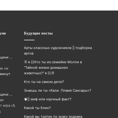
уме
Будущие посты
Арты классных художников || подборка
артов
 цини …
🐰👧🏻Кто ты из семейки Молли в
"Тайной жизни домашних
ак не
животных?"👧🏻🐰
 минут
Кто ты на самом деле?
Знаешь ли ты «Кали. Пламя Сансары»?
 цини …
🧠|| миф или научный факт?
ая
т мiра сѣ
Какой ты блин?
д
Какой вы тортик по знаку зодиака