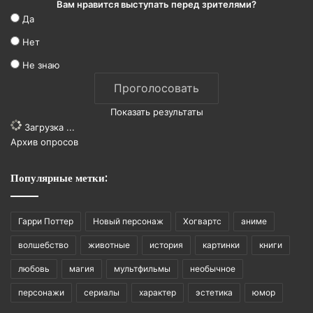
Вам нравится выступать перед зрителями?
Да
Нет
Не знаю
Показать результаты
Загрузка ...
Архив опросов
Популярные метки:
Гарри Поттер
Новый персонаж
Хогвартс
аниме
волшебство
животные
история
картинки
книги
любовь
магия
мультфильмы
необычное
персонажи
сериалы
характер
эстетика
юмор