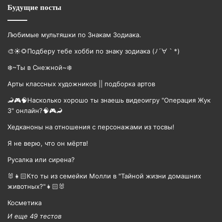
Будущие посты
Любимые мультяшки по Знакам Зодиака.
🎨☀🌻Подберу тебе хобби по знаку зодиака (ﾉ´∀｀*)
❄️~Ты в Снежной~❄️
Арты классных художников || подборка артов
🦂🎮🧠Насколько хорошо ты знаешь видеоигру "Операция Жук
3" онлайн?🧠🎮🦂
Хедканоны на отношения с персонажами из тосвы!
Я не верю, что он мёртв!
Русалка или сирена?
🐰👧🏻Кто ты из семейки Молли в "Тайной жизни домашних
животных?"👧🏻🐰
Косметика
И еще 49 тестов