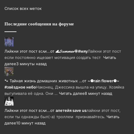
Список всех меток
Последние сообщения на форуме
Лᴀйᴋни ϶ᴛᴏᴛ ᴨᴏᴄᴛ ᴇᴄᴧи...
от
🌊𝓢𝓾𝓶𝓶𝓮𝓻🌞#мяу
Лайкни этот пост
если постоянно ищезает мотивация создать тест
Читать
далее
3 минуты назад
🐾 Тайная жизнь домашних животных …
от
~❁rain flower❁~
#звёздное небо
Наконец, Джессика вышла на улицу. Хозяйка
выгуливала её одна. Они …
Читать далее
8 минут назад
Лᴀйᴋни ϶ᴛᴏᴛ ᴨᴏᴄᴛ ᴇᴄᴧи...
от
алетейя save us
лайкни этот пост,
если ты однажды был(-а) троллем признавайтесь.
Читать
далее
10 минут назад