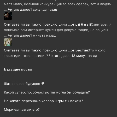
мест мало, большая конкуренция во всех сферах, вот и людям
…
Читать далее
1 секунда назад
Считаете ли вы такую позицию цини …
от
ʟ ∆ ᴜ ʀ ɪ ᴇ
Санитары, я
понимаю вам интернет нужен для документации, но пациен
…
Читать далее
1 минута назад
Считаете ли вы такую позицию цини …
от
Бестия
Это у кого
такая идиотская позиция?
Читать далее
13 минут назад
Будущие посты
Шаг в новое будущее 💖
Какой суперспособностью ты могла бы обладать?
На какого персонажа хоррор-игры ты похож?
Мори-сан,вы ли это?