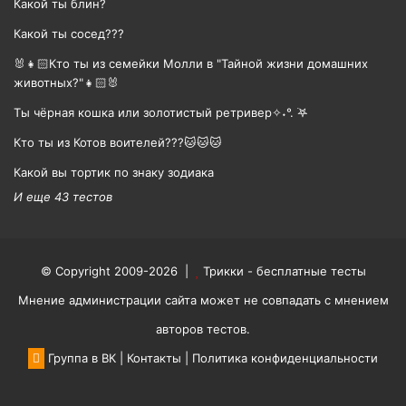
Какой ты блин?
Какой ты сосед???
🐰👧🏻Кто ты из семейки Молли в "Тайной жизни домашних
животных?"👧🏻🐰
Ты чёрная кошка или золотистый ретривер✧˖°. ࣪𖤐
Кто ты из Котов воителей???🐱🐱🐱
Какой вы тортик по знаку зодиака
И еще 43 тестов
© Copyright 2009-2026 |
Трикки - бесплатные тесты
Мнение администрации сайта может не совпадать с мнением
авторов тестов.
Группа в ВК
|
Контакты
|
Политика конфиденциальности