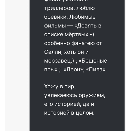
триллеров, люблю
боевики. Любимые
фильмы — «Девять в
списке мёртвых «(
особенно фанатею от
Салли, хоть он и
мерзавец.) ; «Бешеные
псы» ; «Леон»; «Пила».
Хожу в тир,
увлекаеюсь оружием,
его историей, да и
историей в целом.