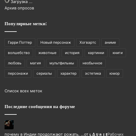
Загрузка ...
Архив опросов
Популярные метки:
Гарри Поттер
Новый персонаж
Хогвартс
аниме
волшебство
животные
история
картинки
книги
любовь
магия
мультфильмы
необычное
персонажи
сериалы
характер
эстетика
юмор
Список всех меток
Последние сообщения на форуме
почему в Индии продолжают рожать, …
от
ʟ ∆ ᴜ ʀ ɪ ᴇ
Рабочих