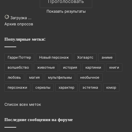
Показать результаты
Загрузка ...
Архив опросов
Популярные метки:
Гарри Поттер
Новый персонаж
Хогвартс
аниме
волшебство
животные
история
картинки
книги
любовь
магия
мультфильмы
необычное
персонажи
сериалы
характер
эстетика
юмор
Список всех меток
Последние сообщения на форуме