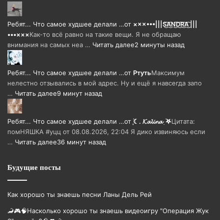
Ребят... Что самое худшее делали …
от
×××•••|||S͜͡A͜͡N͜͡D͜͡R͜͡A͜͡ |||
•••×××
Как-то всё равно на такие вещи. Я не обращаю
внимания на самых неа …
Читать далее
2 минуты назад
Ребят... Что самое худшее делали …
от
Ртуть
Максимум
нелестно отзывались в мой адрес. Ну и ещё я навсегда запо
…
Читать далее
9 минут назад
Ребят... Что самое худшее делали …
от
ִֶָ࣪☾. 𝓚𝓪𝓵𝓲𝓷𝓪 ִִ ࣪𖤐
Цитата:
помНЯШКА #уцц от 08.08.2026, 22:04 Я дико извиняюсь если
…
Читать далее
36 минут назад
Будущие посты
Как хорошо ты знаешь песни Ланы Дель Рей
🦂🎮🧠Насколько хорошо ты знаешь видеоигру "Операция Жук