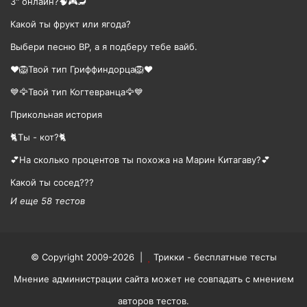
3" онлайн?🧠🎮🦂
Какой ты фрукт или ягода?
Выбери песню BP, а я подберу тебе вайб.
❤️🦁Твой тип Гриффиндорца🦁❤️
💙🦅Твой тип Когтевранца🦅💙
Прикольная история
🐈Ты - кот?🐈
💕На сколько процентов ты похожа на Марин Китагаву?💕
Какой ты сосед???
И еще 58 тестов
© Copyright 2009-2026 |
Трикки - бесплатные тесты
Мнение администрации сайта может не совпадать с мнением
авторов тестов.