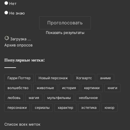
Нет
Не знаю
Показать результаты
Загрузка ...
Архив опросов
Популярные метки:
Гарри Поттер
Новый персонаж
Хогвартс
аниме
волшебство
животные
история
картинки
книги
любовь
магия
мультфильмы
необычное
персонажи
сериалы
характер
эстетика
юмор
Список всех меток