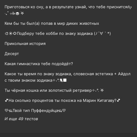
Приготовься ко сну, а в результате узнай, что тебе приснится𝜗𝜚
‧₊˚ ⊹☕️🧁 ࣪𖤐
Кем бы ты был(а) попав в мир диких животных
🎨☀🌻Подберу тебе хобби по знаку зодиака (ﾉ´∀｀*)
Прикольная история
Десерт
Какая гимнастика тебе подойдёт?
Какое ты время по знаку зодиака, словесная эстетика + Айдол
с твоим знаком зодиака✧˖°.🐈‍⬛
Ты чёрная кошка или золотистый ретривер✧˖°. ࣪𖤐
💕На сколько процентов ты похожа на Марин Китагаву?💕
💛🦡Твой тип Пуффендуйца🦡💛
И еще 49 тестов