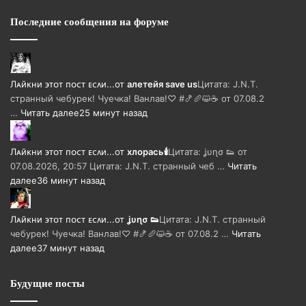
Последние сообщения на форуме
Лᴀйᴋни ϶ᴛᴏᴛ ᴨᴏᴄᴛ ᴇᴄᴧи...
от
алетейя save us
Цитата: J.N.T.
странный чебурек! Чуечка! Ванлав!♡ #🍤🥖😺☕ от 07.08.2
…
Читать далее
25 минут назад
Лᴀйᴋни ϶ᴛᴏᴛ ᴨᴏᴄᴛ ᴇᴄᴧи...
от
хлорась🕯
Цитата: ʝυɳσ 👟 от
07.08.2026, 20:57 Цитата: J.N.T. странный чеб …
Читать
далее
36 минут назад
Лᴀйᴋни ϶ᴛᴏᴛ ᴨᴏᴄᴛ ᴇᴄᴧи...
от
ʝυɳσ 👟
Цитата: J.N.T. странный
чебурек! Чуечка! Ванлав!♡ #🍤🥖😺☕ от 07.08.2 …
Читать
далее
37 минут назад
Будущие посты