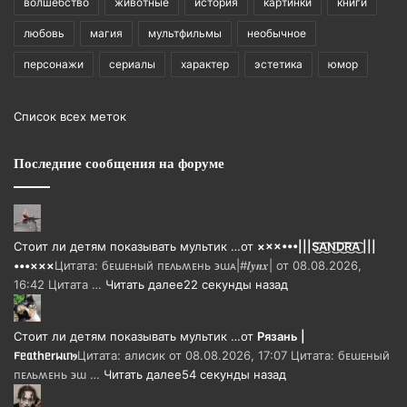
волшебство
животные
история
картинки
книги
любовь
магия
мультфильмы
необычное
персонажи
сериалы
характер
эстетика
юмор
Список всех меток
Последние сообщения на форуме
Стоит ли детям показывать мультик …
от
×××•••|||S͜͡A͜͡N͜͡D͜͡R͜͡A͜͡ |||
•••×××
Цитата: бᴇɯᴇный ᴨᴇᴧьʍᴇнь ϶ɯᴀ|#𝒍𝒚𝒏𝒙| от 08.08.2026,
16:42 Цитата …
Читать далее
22 секунды назад
Стоит ли детям показывать мультик …
от
Рязань |
𐔥ᥱᥲthᥱrᥕιᥒⳋ
Цитата: алисик от 08.08.2026, 17:07 Цитата: бᴇɯᴇный
ᴨᴇᴧьʍᴇнь ϶ɯ …
Читать далее
54 секунды назад