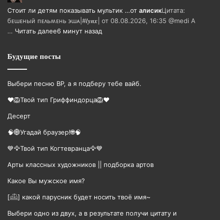
Стоит ли детям показывать мультик …
от
алисик
Цитата:
бᴇɯᴇный ᴨᴇᴧьʍᴇнь ϶ɯᴀ|#𝒍𝒚𝒏𝒙| от 08.08.2026, 16:35 @medi А
…
Читать далее
6 минут назад
Будущие посты
Выбери песню BP, а я подберу тебе вайб.
❤️🦁Твой тип Гриффиндорца🦁❤️
Десерт
🧠🌐Угадай браузер!🌐🧠
💙🦅Твой тип Когтевранца🦅💙
Арты классных художников || подборка артов
Какое Вы мужское имя?
[𓊝] какой парусник будет носить твоë имя~
Выбери одно из двух, а в результате получи цитату и