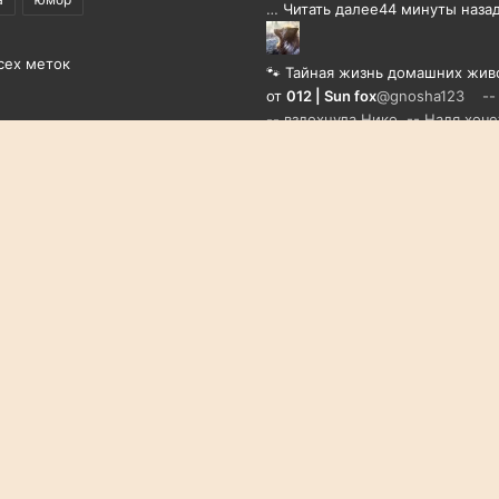
…
Читать далее
44 минуты наза
сех меток
🐾 Тайная жизнь домашних жив
от
012 | Sun fox
@gnosha123 -- 
-- вздохнула Нико. -- Надя хоче
…
Читать далее
46 минут назад
атные тесты
нением авторов тестов.