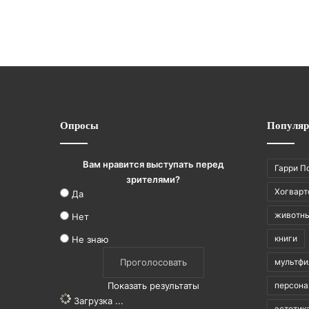
Опросы
Популяр
Вам нравится выступать перед
Гарри П
зрителями?
Хогварт
Да
животн
Нет
книги
Не знаю
мультф
Показать результаты
персон
Загрузка ...
эстетик