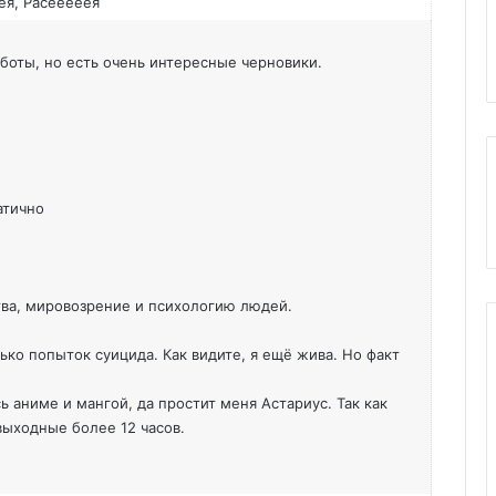
еея, Расееееея
аботы, но есть очень интересные черновики.
атично
тва, мировозрение и психологию людей.
ько попыток суицида. Как видите, я ещё жива. Но факт
 аниме и мангой, да простит меня Астариус. Так как
 выходные более 12 часов.