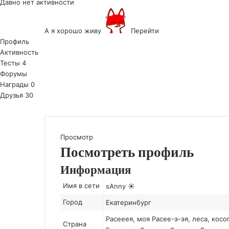
Давно нет активности
А я хорошо живу
Перейти
Профиль
Активность
Тесты
4
Форумы
Награды
0
Друзья
30
Просмотр
Посмотреть профиль
Информация
Имя в сети
sAnny ☀
Город
Екатеринбург
Расееея, моя Расее-э-эя, леса, косо
Страна