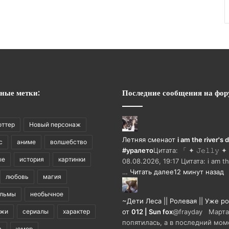
ные метки:
Последние сообщения на фор
оттер
Новый персонаж
Летняя смена
от
i am the river's
с
аниме
волшебство
#уралето
Цитата: 「 ✦ 𝙹𝚎𝚕𝚕𝚢 ✦ 
ые
история
картинки
08.08.2026, 19:17 Цитата: i am th
…
Читать далее
12 минут назад
любовь
магия
ильмы
необычное
~Дети Леса || Ролевая || Уже р
ажи
сериалы
характер
от
012 | Sun fox
@frayday Марта
попятилась, а в последний мом
а
юмор