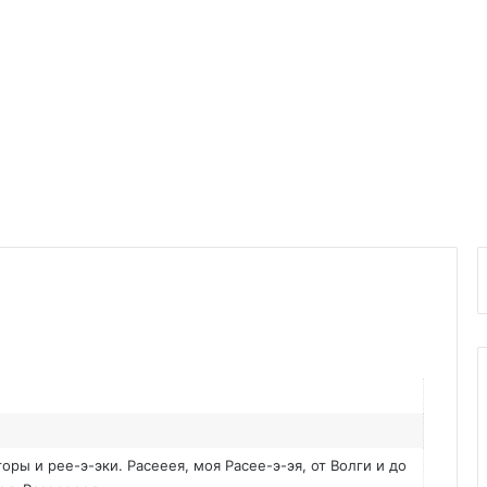
горы и рее-э-эки. Расееея, моя Расее-э-эя, от Волги и до