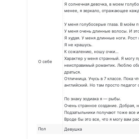
Я солнечная девочка, в моем голубо
менее, я зеркало, отражающее кажд
У меня голубосерые глаза. В моём 
У меня очень длинные волосы. И это
Я худая. У меня длинные ноги. Рост 
Я не крашусь.
К сожалению, ношу очки…
Характер у меня странный. Я могу пр
О себе
неисправимый романтик. Люблю общ
драться.
Отличница. Учусь в 7 классе. Пока чт
английский. Но там просто педагог 
По знаку зодиака я — рыбы.
Очень странное создание. Добрая, 
Подзатыльники получают тоже все и
Вроде бы это все, что я могу вам рас
Пол
Девушка