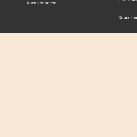
Архив опросов
Список в
© Copyright 2009-2026 |
Трикки - беспл
Мнение администрации сайта может не совпадать с м