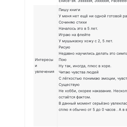
Енисе-эя. Ээээээя, Ээээээя, Расеее
Пишу книги
У меня нет ещё ни одной готовой р
Сочиняю стихи
Началось это в 5 лет.
Играю на флейте
У мушыкаоку хожу с 2, 5 лет.
Рисую
Недавно научились делать это симп
Интересы
Пою
и
Ну так, иногда, плюс в хоре.
увлечения
Читаю чувства людей
С лёгкостью понимаю эмоции, чувс
Существую
Не хобби, скорее наказание. Нескол
остаётся фактом.
В данный момент серьёзно увлеклась
сплю я обычно от 5 до 0 часов . А в