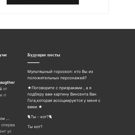
уме
Будущие посты
Мультяшный гороскоп: кто Вы из
положительных персонажей?
 daugther
★Поговорите с призраками , а я
️ от
подберу вам картину Винсента Ван
e ri
Гога,которая ассоциируется у меня с
вами.★
🐈Ты - кот?🐈
оли …
 сперва
Ты кот?
ент ус