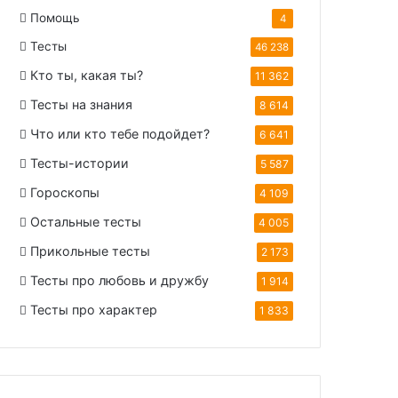
Помощь
4
Тесты
46 238
Кто ты, какая ты?
11 362
Тесты на знания
8 614
Что или кто тебе подойдет?
6 641
Тесты-истории
5 587
Гороскопы
4 109
Остальные тесты
4 005
Прикольные тесты
2 173
Тесты про любовь и дружбу
1 914
Тесты про характер
1 833