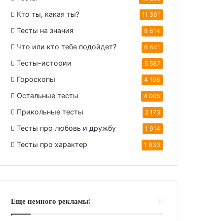
Кто ты, какая ты?
11 361
Тесты на знания
8 614
Что или кто тебе подойдет?
6 641
Тесты-истории
5 587
Гороскопы
4 108
Остальные тесты
4 005
Прикольные тесты
2 173
Тесты про любовь и дружбу
1 914
Тесты про характер
1 833
Еще немного рекламы: