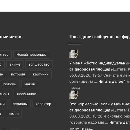
ные метки:
Последние сообщения на фор
оттер
Новый персонаж
У меня жёстко индивидуальны
с
аниме
волшебство
от
дворцовая площадь
Цитата: 
ые
история
картинки
05.08.2026, 19:57 Сначала я ле
больнице, м …
Читать далее
4 
любовь
магия
назад
ильмы
необычное
ажи
сериалы
характер
Это нормально, если у меня не
от
дворцовая площадь
Цитата: 
а
юмор
06.08.2026, 18:28 Я сколько раз
говорила надо мы …
Читать да
минут назад