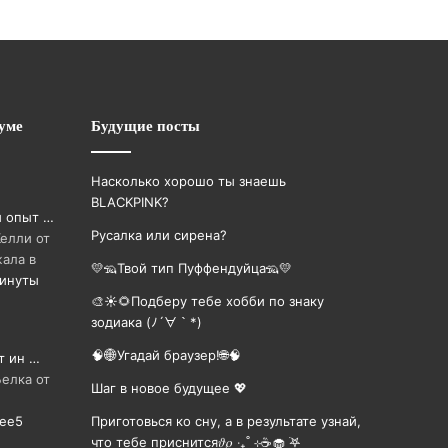
уме
Будущие посты
Насколько хорошо ты знаешь
BLACKPINK?
й опыт …
Русалка или сирена?
Келли от
жала в
💛🦡Твой тип Пуффендуйца🦡💛
минуты
🎨☀🌻Подберу тебе хобби по знаку
зодиака (ﾉ´∀｀*)
🧠🌐Угадай браузер!🌐🧠
т ин …
Белка от
Шаг в новое будущее 💖
лее
5
Приготовься ко сну, а в результате узнай,
что тебе приснится𝜗𝜚 ‧₊˚ ⊹☕️🧁 ࣪𖤐