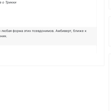
а о Трикки
 любая форма этих псевдонимов. Амбиверт, ближе к
иник.