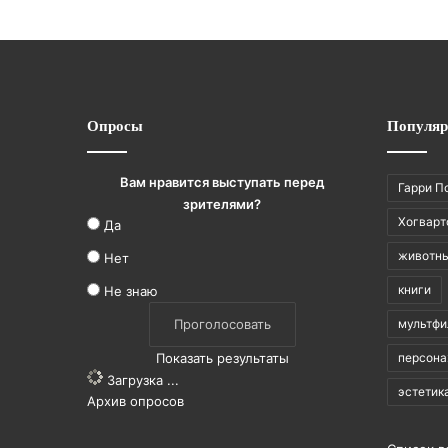
Опросы
Популяр
Вам нравится выступать перед
Гарри П
зрителями?
Хогварт
Да
животн
Нет
книги
Не знаю
мультф
Показать результаты
персон
Загрузка ...
эстетик
Архив опросов