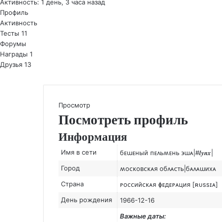
Активность: 1 день, 3 часа назад
Профиль
Активность
Тесты
11
Форумы
Награды
1
Друзья
13
Просмотр
Посмотреть профиль
Информация
Имя в сети
бᴇɯᴇный ᴨᴇᴧьʍᴇнь ϶ɯᴀ|#𝒍𝒚𝒏𝒙|
Город
ʍоᴄᴋоʙᴄᴋᴀя обᴧᴀᴄᴛь|бᴀᴧᴀɯихᴀ
Страна
ᴩоᴄᴄийᴄᴋᴀя ɸᴇдᴇᴩᴀция [ʀᴜssɪᴀ]
День рождения
1966-12-16
Важные даты: