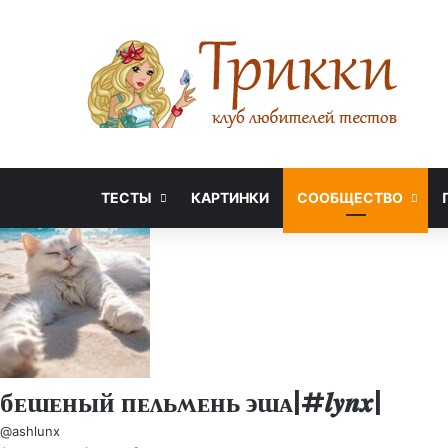
ТЕСТЫ
КАРТИНКИ
СООБЩЕСТВО
бᴇɯᴇный ᴨᴇᴧьʍᴇнь ϶ɯᴀ|#𝒍𝒚𝒏𝒙|
@ashlunx