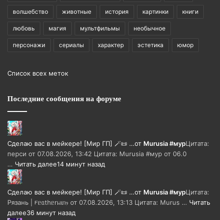
волшебство
животные
история
картинки
книги
любовь
магия
мультфильмы
необычное
персонажи
сериалы
характер
эстетика
юмор
Список всех меток
Последние сообщения на форуме
Сделаю вас в мейкере! [Мир ГП] 🪄📜 …
от
Murusia #мур
Цитата:
перси от 07.08.2026, 13:42 Цитата: Murusia #мур от 06.0
…
Читать далее
14 минут назад
Сделаю вас в мейкере! [Мир ГП] 🪄📜 …
от
Murusia #мур
Цитата:
Рязань | 𐔥ᥱᥲthᥱrᥕιᥒⳋ от 07.08.2026, 13:13 Цитата: Murus …
Читать
далее
36 минут назад