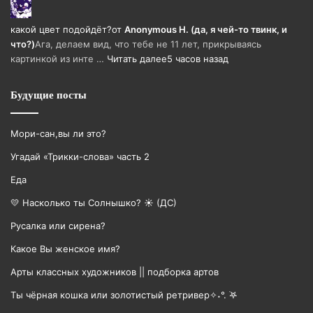
какой цвет подойдёт?
от
Anonymous H. (да, я чей-то твинк, и
что?)
Ага, делаем вид, что тебе не 11 лет, прикрываясь
картинкой из инте …
Читать далее
5 часов назад
Будущие посты
Мори-сан,вы ли это?
Угадай «Трикки-слова» часть 2
Еда
💛 Насколько ты Солнышко? ☀️ (ДС)
Русалка или сирена?
Какое Вы женское имя?
Арты классных художников || подборка артов
Ты чёрная кошка или золотистый ретривер✧˖°. ࣪𖤐