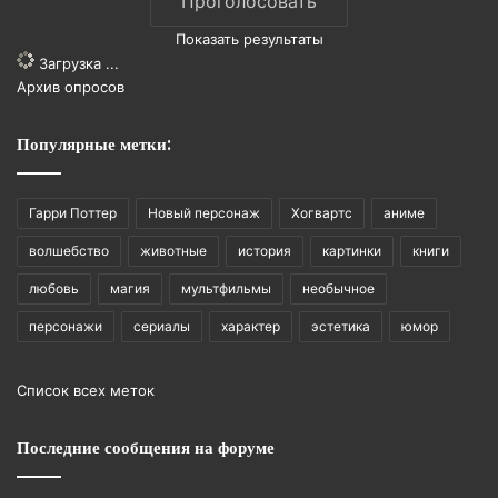
Показать результаты
Загрузка ...
Архив опросов
Популярные метки:
Гарри Поттер
Новый персонаж
Хогвартс
аниме
волшебство
животные
история
картинки
книги
любовь
магия
мультфильмы
необычное
персонажи
сериалы
характер
эстетика
юмор
Список всех меток
Последние сообщения на форуме