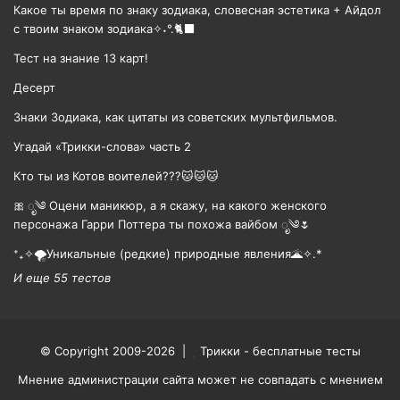
Какое ты время по знаку зодиака, словесная эстетика + Айдол
с твоим знаком зодиака✧˖°.🐈‍⬛
Тест на знание 13 карт!
Десерт
Знаки Зодиака, как цитаты из советских мультфильмов.
Угадай «Трикки-слова» часть 2
Кто ты из Котов воителей???🐱🐱🐱
🎀 ೃ༄ Оцени маникюр, а я скажу, на какого женского
персонажа Гарри Поттера ты похожа вайбом ೃ༄🌷
⁺₊✧🌪️Уникальные (редкие) природные явления🌋✧.*
И еще 55 тестов
© Copyright 2009-2026 |
Трикки - бесплатные тесты
Мнение администрации сайта может не совпадать с мнением