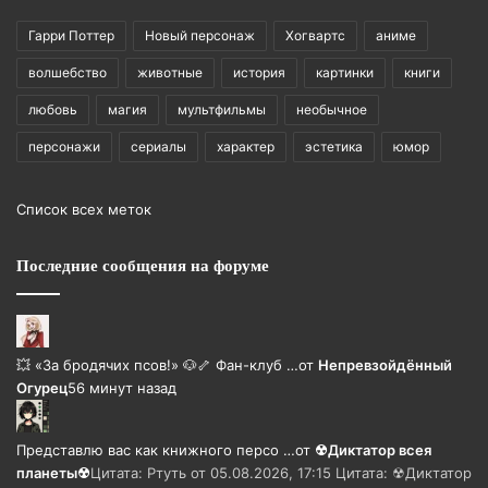
Гарри Поттер
Новый персонаж
Хогвартс
аниме
волшебство
животные
история
картинки
книги
любовь
магия
мультфильмы
необычное
персонажи
сериалы
характер
эстетика
юмор
Список всех меток
Последние сообщения на форуме
💥 «За бродячих псов!» 🐶🦴 Фан-клуб …
от
Непревзойдëнный
Огурец
56 минут назад
Представлю вас как книжного персо …
от
☢Диктатор всея
планеты☢
Цитата: Ртуть от 05.08.2026, 17:15 Цитата: ☢Диктатор