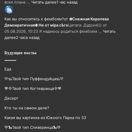
всея плане …
Читать далее
1 час назад
Как вы относитесь к фембоям?
от
❄️Снежная Королева
Демократичная❄️ Не от мiра сѣго
Цитата: Дудоня))) от
05.08.2026, 10:23 Я надеюсь родиться фембоем …
Читать
далее
2 часа назад
Будущие посты
Еда
💛🦡Твой тип Пуффендуйца🦡💛
💙🦅Твой тип Когтевранца🦅💙
Десерт
Кто ты на самом деле?
Какая вы картинка из Южного Парка по ЗЗ
💚🐍Твой тип Слизеринца🐍💚