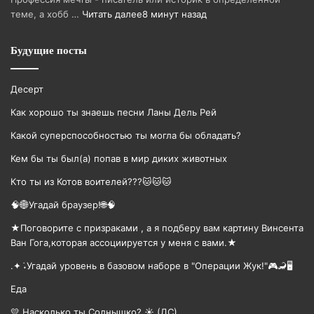
теме, а хобб …
Читать далее
8 минут назад
Будущие посты
Десерт
Как хорошо ты знаешь песни Ланы Дель Рей
Какой суперспособностью ты могла бы обладать?
Кем бы ты был(а) попав в мир диких животных
Кто ты из Котов воителей???🐱🐱🐱
🧠🌐Угадай браузер!🌐🧠
★Поговорите с призраками , а я подберу вам картину Винсента
Ван Гога,которая ассоциируется у меня с вами.★
.✦ ݁˖Угадай уровень в базовом наборе в "Операции Жук!"🎮🦂🖥
Еда
💛 Насколько ты Солнышко? ☀️ (ДС)