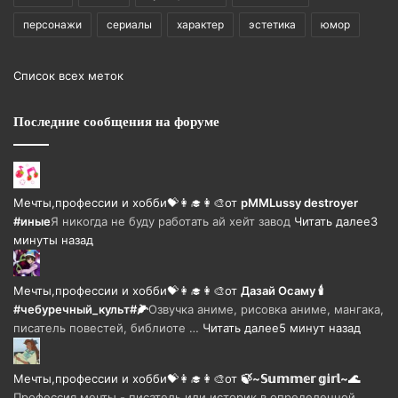
персонажи
сериалы
характер
эстетика
юмор
Список всех меток
Последние сообщения на форуме
Мечты,профессии и хобби💝👩‍🎓👩‍🎨
от
pMMLussy destroyer
#иные
Я никогда не буду работать ай хейт завод
Читать далее
3
минуты назад
Мечты,профессии и хобби💝👩‍🎓👩‍🎨
от
Дазай Осаму 🕯
#чебуречный_культ#🌽
Озвучка аниме, рисовка аниме, мангака,
писатель повестей, библиоте …
Читать далее
5 минут назад
Мечты,профессии и хобби💝👩‍🎓👩‍🎨
от
🍃~𝕊𝕦𝕞𝕞𝕖𝕣 𝕘𝕚𝕣𝕝~🌊
Профессия мечты - писатель или историк в определенной