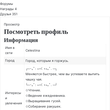
Форумы
Награды
4
Друзья
351
Просмотр
Посмотреть профиль
Информация
Имя в
Celestina
сети
Город
Город, которым я горжусь.
┌─
･｡ﾟ
:
∘
◦
☾
◦
∘
｡ﾟ
. ─┐
Меняются быстрее
,
чем вы успеваете выпить
чашку чая
.
└─
･｡ﾟ
:
∘
◦
☾
◦
∘
｡ﾟ
. ─┘
✩
Чтение.
Интересы
✩
Ведение ежедневника.
и
✩
Выращивание гусей.
увлечения
✩
Собирание ракушек.