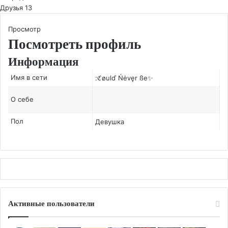
Друзья
13
Просмотр
Посмотреть профиль
Информация
Имя в сети
:ℭøulď Ńėvęr ße✨
О себе
Пол
Девушка
Активные пользователи