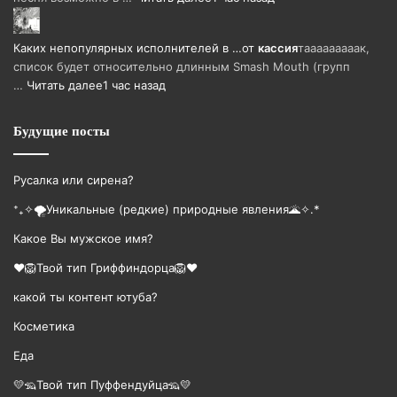
Каких непопулярных исполнителей в …
от
кассия
тааааааааак,
список будет относительно длинным Smash Mouth (групп
…
Читать далее
1 час назад
Будущие посты
Русалка или сирена?
⁺₊✧🌪️Уникальные (редкие) природные явления🌋✧.*
Какое Вы мужское имя?
❤️🦁Твой тип Гриффиндорца🦁❤️
какой ты контент ютуба?
Косметика
Еда
💛🦡Твой тип Пуффендуйца🦡💛