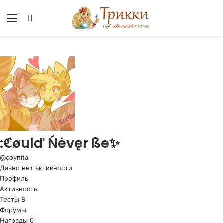
Меню
Вход
:ℭøulď Ńėvęr ße✨
@coynita
Давно нет активности
Профиль
Активность
Тесты
8
Форумы
Награды
0