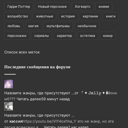
Гарри Поттер
Новый персонаж
Хогвартс
аниме
волшебство
животные
история
картинки
книги
любовь
магия
мультфильмы
необычное
персонажи
сериалы
характер
эстетика
юмор
Список всех меток
Последние сообщения на форуме
Назовите жанры, где присутствуют …
от
「 ✦ 𝙹𝚎𝚕𝚕𝚢 ✦ 🕯️
Фонк
мб???
Читать далее
59 минут назад
Назовите жанры, где присутствуют …
от
кассия
https://youtu.be/VlY4oxfma_Y это не жанр, но эта
песня возможно в …
Читать далее
1 час назад