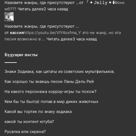
Назовите жанры, где присутствуют …
от
「 ✦ 𝙹𝚎𝚕𝚕𝚢 ✦ 🕯️
Фонк
мб???
Читать далее
2 часа назад
Назовите жанры, где присутствуют …
от
кассия
https://youtu.be/VlY4oxfma_Y это не жанр, но эта
песня возможно в …
Читать далее
3 часа назад
Будущие посты
Знаки Зодиака, как цитаты из советских мультфильмов.
Как хорошо ты знаешь песни Ланы Дель Рей
На какого персонажа хоррор-игры ты похож?
Кем бы ты был(а) попав в мир диких животных
Какой вы тортик по знаку зодиака
какой ты контент ютуба?
Русалка или сирена?