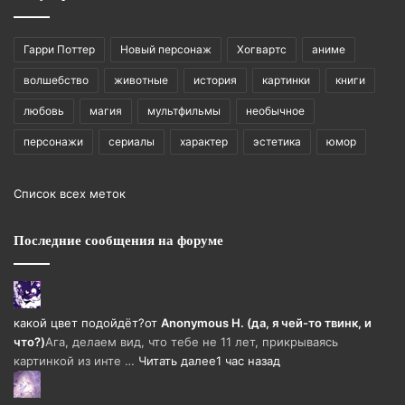
Гарри Поттер
Новый персонаж
Хогвартс
аниме
волшебство
животные
история
картинки
книги
любовь
магия
мультфильмы
необычное
персонажи
сериалы
характер
эстетика
юмор
Список всех меток
Последние сообщения на форуме
какой цвет подойдёт?
от
Anonymous H. (да, я чей-то твинк, и
что?)
Ага, делаем вид, что тебе не 11 лет, прикрываясь
картинкой из инте …
Читать далее
1 час назад