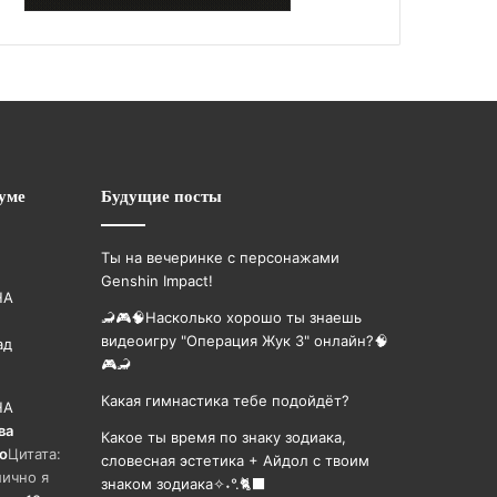
уме
Будущие посты
Ты на вечеринке с персонажами
Genshin Impact!
НА
🦂🎮🧠Насколько хорошо ты знаешь
видеоигру "Операция Жук 3" онлайн?🧠
ад
🎮🦂
Какая гимнастика тебе подойдёт?
НА
ва
Какое ты время по знаку зодиака,
го
Цитата:
словесная эстетика + Айдол с твоим
лично я
знаком зодиака✧˖°.🐈‍⬛