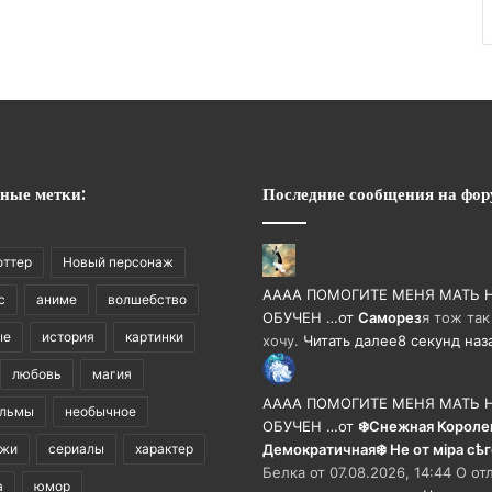
ные метки:
Последние сообщения на фор
оттер
Новый персонаж
АААА ПОМОГИТЕ МЕНЯ МАТЬ 
с
аниме
волшебство
ОБУЧЕН …
от
Саморез
я тож так
ые
история
картинки
хочу.
Читать далее
8 секунд наз
любовь
магия
АААА ПОМОГИТЕ МЕНЯ МАТЬ 
ильмы
необычное
ОБУЧЕН …
от
❄️Снежная Короле
ажи
сериалы
характер
Демократичная❄️ Не от мiра сѣ
Белка от 07.08.2026, 14:44 О от
а
юмор