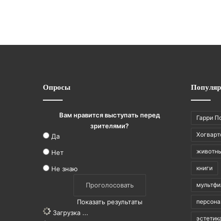
Опросы
Популяр
Вам нравится выступать перед
Гарри П
зрителями?
Хогварт
Да
животн
Нет
книги
Не знаю
мультф
Показать результаты
персон
Загрузка ...
эстетик