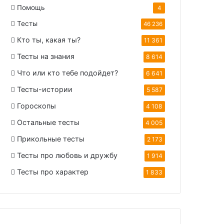
Помощь
4
Тесты
46 236
Кто ты, какая ты?
11 361
Тесты на знания
8 614
Что или кто тебе подойдет?
6 641
Тесты-истории
5 587
Гороскопы
4 108
Остальные тесты
4 005
Прикольные тесты
2 173
Тесты про любовь и дружбу
1 914
Тесты про характер
1 833