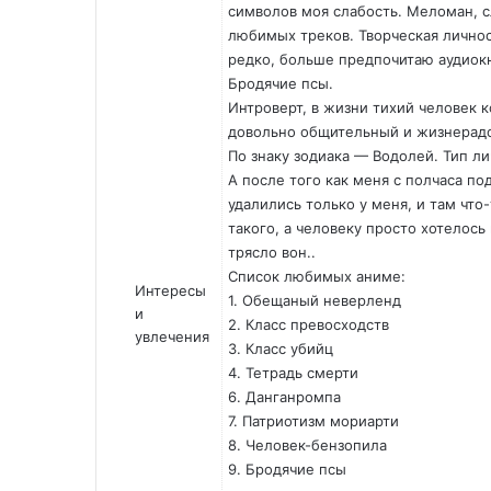
символов моя слабость. Меломан, с
любимых треков. Творческая личнос
редко, больше предпочитаю аудиок
Бродячие псы.
Интроверт, в жизни тихий человек 
довольно общительный и жизнерад
По знаку зодиака — Водолей. Тип ли
А после того как меня с полчаса по
удалились только у меня, и там что
такого, а человеку просто хотелось
трясло вон..
Список любимых аниме:
Интересы
1. Обещаный неверленд
и
2. Класс превосходств
увлечения
3. Класс убийц
4. Тетрадь смерти
6. Данганромпа
7. Патриотизм мориарти
8. Человек-бензопила
9. Бродячие псы