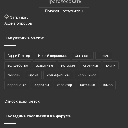
Показать результаты
Загрузка ...
Архив опросов
Популярные метки:
Гарри Поттер
Новый персонаж
Хогвартс
аниме
волшебство
животные
история
картинки
книги
любовь
магия
мультфильмы
необычное
персонажи
сериалы
характер
эстетика
юмор
Список всех меток
Последние сообщения на форуме