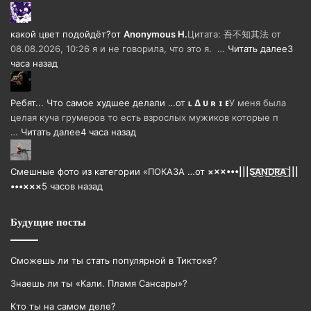
какой цвет подойдёт?
от
Anonymous H.
Цитата: 吾不知其法 от
08.08.2026, 10:26 я и не говорила, что это я. …
Читать далее
3
часа назад
Ребят... Что самое худшее делали …
от
ʟ ∆ ᴜ ʀ ɪ ᴇ
У меня была
целая куча грумеров то есть взрослых мужиков которые п
…
Читать далее
4 часа назад
Смешные фото из категории «ПОКАЗА …
от
×××•••|||S͜͡A͜͡N͜͡D͜͡R͜͡A͜͡ |||
•••×××
5 часов назад
Будущие посты
Сможешь ли ты стать популярной в Тиктоке?
Знаешь ли ты «Кали. Пламя Сансары»?
Кто ты на самом деле?