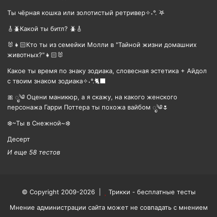
Ты чёрная кошка или золотистый ретривер✧˖°. ࣪𖤐
🎸🪲Какой ты битл? 🪲🎸
🐰👧🏻Кто ты из семейки Молли в "Тайной жизни домашних
животных?"👧🏻🐰
Какое ты время по знаку зодиака, словесная эстетика + Айдол
с твоим знаком зодиака✧˖°.🐈‍⬛
🎀 ೃ༄ Оцени маникюр, а я скажу, на какого женского
персонажа Гарри Поттера ты похожа вайбом ೃ༄🌷
❄️~Ты в Снежной~❄️
Десерт
И еще 58 тестов
© Copyright 2009-2026 |
Трикки - бесплатные тесты
Мнение администрации сайта может не совпадать с мнением