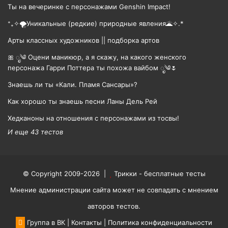
Ты на вечеринке с персонажами Genshin Impact!
⁺₊✧🌪️Уникальные (редкие) природные явления🌋✧.*
Арты классных художников || подборка артов
🎀 ೃ༄ Оцени маникюр, а я скажу, на какого женского
персонажа Гарри Поттера ты похожа вайбом ೃ༄🌷
Знаешь ли ты «Кали. Пламя Сансары»?
Как хорошо ты знаешь песни Ланы Дель Рей
Хедканоны на отношения с персонажами из тосвы!
И еще 43 тестов
© Copyright 2009-2026 |
Трикки - бесплатные тесты
Мнение администрации сайта может не совпадать с мнением
авторов тестов.
Группа в ВК
|
Контакты
|
Политика конфиденциальности