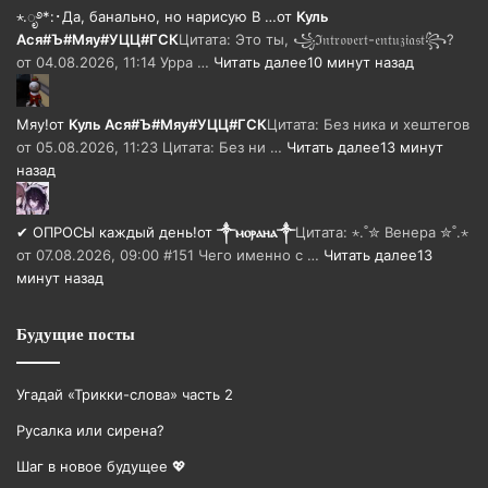
⋆.ೃ࿔*:･Да, банально, но нарисую В …
от
Куль
Ася#Ъ#Мяу#УЦЦ#ГСК
Цитата: Это ты, ꧁ℑ𝔫𝔱𝔯𝔬𝔳𝔢𝔯𝔱-𝔢𝔫𝔱𝔲𝔷𝔦𝔞𝔰𝔱꧂?
от 04.08.2026, 11:14 Урра …
Читать далее
10 минут назад
Мяу!
от
Куль Ася#Ъ#Мяу#УЦЦ#ГСК
Цитата: Без ника и хештегов
от 05.08.2026, 11:23 Цитата: Без ни …
Читать далее
13 минут
назад
✔ ОПРОСЫ каждый день!
от
༒ⲙⲟⲣⲁⲏⲁ༒
Цитата: ⋆.˚✮ Венера ✮˚.⋆
от 07.08.2026, 09:00 #151 Чего именно с …
Читать далее
13
минут назад
Будущие посты
Угадай «Трикки-слова» часть 2
Русалка или сирена?
Шаг в новое будущее 💖