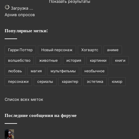
Показать результаты
Загрузка ...
Архив опросов
Популярные метки:
Гарри Поттер
Новый персонаж
Хогвартс
аниме
волшебство
животные
история
картинки
книги
любовь
магия
мультфильмы
необычное
персонажи
сериалы
характер
эстетика
юмор
Список всех меток
Последние сообщения на форуме