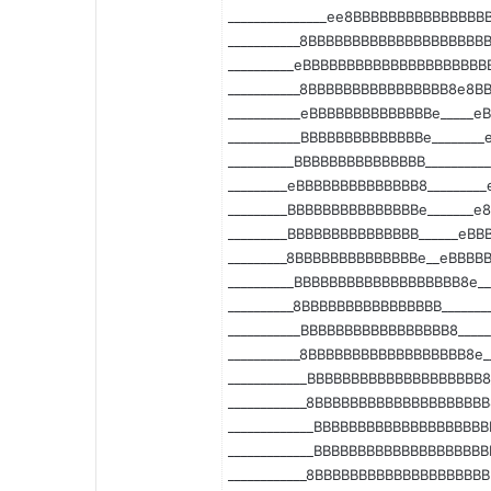
_______________ee8BBBBBBBBBBBBBBB
___________8BBBBBBBBBBBBBBBBBBBB
__________eBBBBBBBBBBBBBBBBBBBBBB
___________8BBBBBBBBBBBBBBBB8e8BB
___________eBBBBBBBBBBBBBBe_____eB
___________BBBBBBBBBBBBBBe________
__________BBBBBBBBBBBBBBB_________
_________eBBBBBBBBBBBBBB8_________
_________BBBBBBBBBBBBBBBe_______e8
_________BBBBBBBBBBBBBBB______eBBB
_________8BBBBBBBBBBBBBBe__eBBBBB8
__________BBBBBBBBBBBBBBBBBBB8e___
__________8BBBBBBBBBBBBBBBB________
___________BBBBBBBBBBBBBBBBB8______
___________8BBBBBBBBBBBBBBBBBB8e__
____________BBBBBBBBBBBBBBBBBBBB8_
____________8BBBBBBBBBBBBBBBBBBBB8
_____________BBBBBBBBBBBBBBBBBBBBB
_____________BBBBBBBBBBBBBBBBBBBBB
____________8BBBBBBBBBBBBBBBBBBBBB