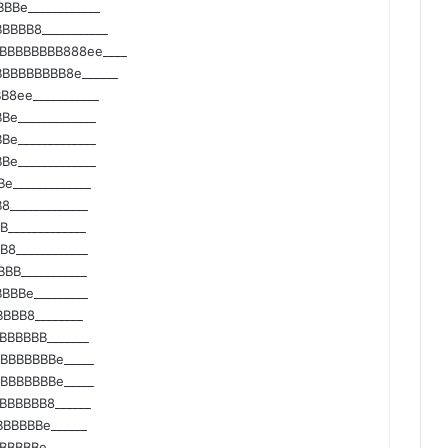
BBe____________
BBB8___________
BBBBBBBB888ee____
BBBBBBBB8e______
B8ee___________
e_____________
e_____________
e_____________
e_____________
_____________
_____________
8____________
BB___________
BBBe_________
BBBB8________
BBBBBBB_______
BBBBBBBBe_____
BBBBBBBBe_____
BBBBBBB8______
BBBBBBe______
BBBBBBe______