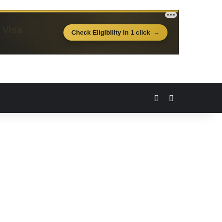
Вход
Случайная 