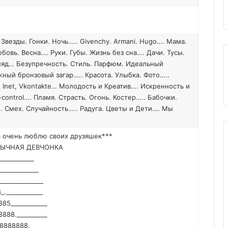
Звезды. Гонки. Ночь….. Givenchy. Armani. Hugo…. Мама.
бовь. Весна…. Руки. Губы. Жизнь без сна…. Дачи. Тусы.
ляд… Безупречность. Стиль. Парфюм. Идеальный
ежный бронзовый загар….. Красота. Улыбка. Фото…..
 Inet, Vkontakte… Молодость и Креатив…. Искренность и
control…. Пламя. Страсть. Огонь. Костер….. Бабочки.
ы. Смех. Случайность….. Радуга. Цветы и Дети…. Мы
ь очень люблю своих друзяшек***
ОБЫЧНАЯ ДЕВЧОНКА
___________
_____________
______________
.____________
85____________
888.__________
8888888._______