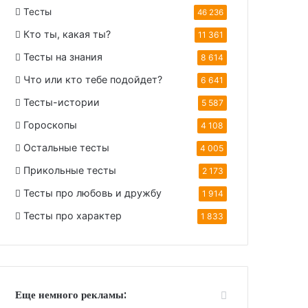
Тесты
46 236
Кто ты, какая ты?
11 361
Тесты на знания
8 614
Что или кто тебе подойдет?
6 641
Тесты-истории
5 587
Гороскопы
4 108
Остальные тесты
4 005
Прикольные тесты
2 173
Тесты про любовь и дружбу
1 914
Тесты про характер
1 833
Еще немного рекламы: