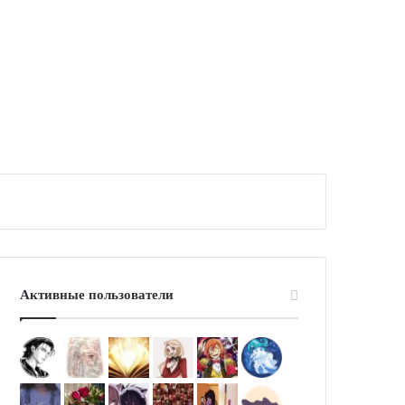
Активные пользователи