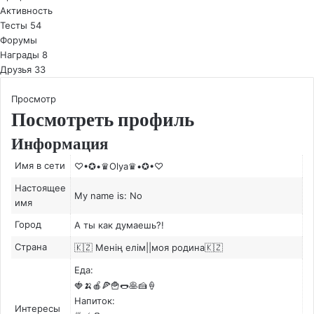
Активность
Тесты
54
Форумы
Награды
8
Друзья
33
Просмотр
Посмотреть профиль
Информация
Имя в сети
♡•✪•♛Olya♛•✪•♡
Настоящее
My name is: No
имя
Город
А ты как думаешь?!
Страна
🇰🇿 Менің елім||моя родина🇰🇿
Еда:
🍓🍌🍎🍕🍟🌭🥞🍰🍦
Напиток:
Интересы