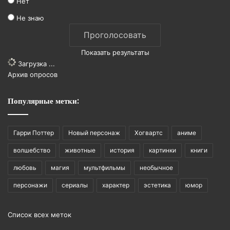
Нет
Не знаю
Показать результаты
Загрузка ...
Архив опросов
Популярные метки:
Гарри Поттер
Новый персонаж
Хогвартс
аниме
волшебство
животные
история
картинки
книги
любовь
магия
мультфильмы
необычное
персонажи
сериалы
характер
эстетика
юмор
Список всех меток