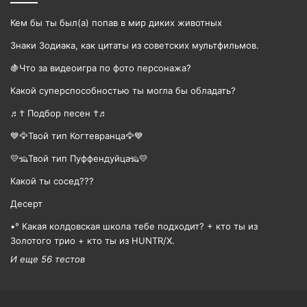
Кем бы ты был(а) попав в мир диких животных
Знаки Зодиака, как цитаты из советских мультфильмов.
🍇Что за видеоигра по фото персонажа?
Какой суперспособностью ты могла бы обладать?
♬† Подбор песен †♬
💙🦅Твой тип Когтевранца🦅💙
💛🦡Твой тип Пуффендуйца🦡💛
Какой ты сосед???
Десерт
•° Какая колдовская школа тебе подходит? + кто ты из
Золотого трио + кто ты из HUNTR/X.
И еще 56 тестов