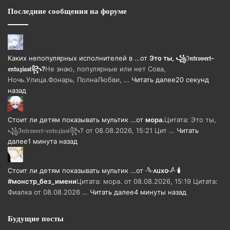
Последние сообщения на форуме
Каких непопулярных исполнителей в …
от
Это ты, ꧁ℑ𝔫𝔱𝔯𝔬𝔳𝔢𝔯𝔱-
𝔢𝔫𝔱𝔲𝔷𝔦𝔞𝔰𝔱꧂?
Не знаю, популярные или нет Сова,
Ночь.Улица.Фонарь, ПолнаЛюбви, …
Читать далее
20 секунд
назад
Стоит ли детям показывать мультик …
от
мора.
Цитата: Это ты,
꧁ℑ𝔫𝔱𝔯𝔬𝔳𝔢𝔯𝔱-𝔢𝔫𝔱𝔲𝔷𝔦𝔞𝔰𝔱꧂? от 08.08.2026, 15:21 Цит …
Читать
далее
1 минута назад
Стоит ли детям показывать мультик …
от
·𓆩·᧘ᥙх᧐·𓆪· 🕯
#монстр_без_имени
Цитата: мора. от 08.08.2026, 15:19 Цитата:
Фиалка от 08.08.2026 …
Читать далее
4 минуты назад
Будущие посты