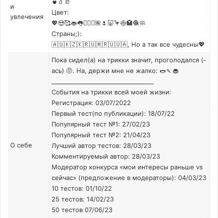
🍵🧃🥛
и
Цвет:
увлечения
💖😍🥰👄👅🧚🏻‍♀️🌺🌷🐷🦩🍥🏩🧶🧼
Страны;):
🇦🇺🇰🇿🇰🇷🇺🇲🇷🇺🇺🇦, Но а так все чудесны💖
Пока сидел(а) на трикки значит, проголодался (-
ась) 🤨. На, держи мне не жалко: 🌭🍡🧁
___________________________________
События на трикки всей моей жизни:
Регистрация: 03/07/2022
Первый тест(по публикации): 18/07/22
Популярный тест №1: 27/02/23
Популярный тест №2: 21/04/23
О себе
Лучший автор тестов: 28/03/23
Комментируемый автор: 28/03/23
Модератор конкурса «мои интересы раньше vs
сейчас» (предложение в модераторы): 04/03/23
10 тестов: 01/10/22
25 тестов: 14/02/23
50 тестов 07/06/23