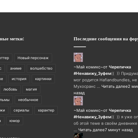
ные метки:
Последние сообщения на фор
оттер
Новый персонаж
~Май комикс~
от
Черепичка
с
аниме
волшебство
#Ненавижу_Зуфем
(( )) Придума
ые
история
картинки
мог родится Hafiandbundles, не
Мухосранс …
Читать далее
2 ми
любовь
магия
назад
ильмы
необычное
ажи
сериалы
характер
~Май комикс~
от
Черепичка
#Ненавижу_Зуфем
(( )) я уже 
а
юмор
об этой теме в своём дневнике
…
Читать далее
7 минут назад