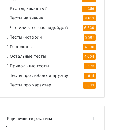
Кто ты, какая ты?
11 356
Тесты на знания
8 613
Что или кто тебе подойдет?
6 639
Тесты-истории
5 587
Гороскопы
4 106
Остальные тесты
4 004
Прикольные тесты
2 173
Тесты про любовь и дружбу
1 914
Тесты про характер
1 833
Еще немного рекламы: