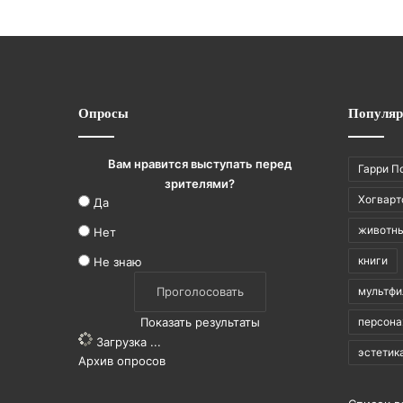
Опросы
Популяр
Вам нравится выступать перед
Гарри П
зрителями?
Хогварт
Да
животн
Нет
книги
Не знаю
мультф
Показать результаты
персон
Загрузка ...
эстетик
Архив опросов