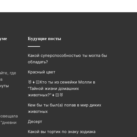
уме
Будущие посты
Какой суперспособностью ты могла бы
обладать?
Красный цвет
йте, где
 в
🐰👧🏻Кто ты из семейки Молли в
нуты
"Тайной жизни домашних
животных?"👧🏻🐰
Кем бы ты был(а) попав в мир диких
животных
оповещала
Десерт
 "дневни
Какой вы тортик по знаку зодиака