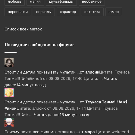
любовь
магия
мультфильмы
необычное
персонажи
сериалы
характер
эстетика
юмор
Список всех меток
Последние сообщения на форуме
Стоит ли детям показывать мультик …
от
алисик
Цитата: Тсукаса
Тенма!!! 💫⭐🕯️#иной от 08.08.2026, 17:46 Цитата: …
Читать
далее
14 минут назад
Стоит ли детям показывать мультик …
от
Тсукаса Тенма!!! 💫⭐🕯️
#иной
Цитата: алисик от 08.08.2026, 17:14 Цитата: Тсукаса
Тенма!!! 💫⭐ …
Читать далее
16 минут назад
Почему почти все фильмы стали по …
от
мора.
Цитата: wekeend