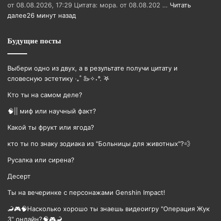
от 08.08.2026, 17:29 Цитата: мора. от 08.08.202 …
Читать
далее
26 минут назад
Будущие посты
Выбери одно из двух, а в результате получи цитату и
словесную эстетику ‧₊˚ 🦢✧˖°. ࣪𖤐
Кто ты на самом деле?
🧠|| миф или научный факт?
Какой ты фрукт или ягода?
кто ты по знаку зодиака из "Больницы для животных"?💨
Русалка или сирена?
Десерт
Ты на вечеринке с персонажами Genshin Impact!
🦂🎮🧠Насколько хорошо ты знаешь видеоигру "Операция Жук
3" онлайн?🧠🎮🦂