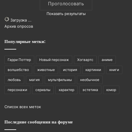
Показать результаты
Загрузка ...
Архив опросов
Популярные метки:
Гарри Поттер
Новый персонаж
Хогвартс
аниме
волшебство
животные
история
картинки
книги
любовь
магия
мультфильмы
необычное
персонажи
сериалы
характер
эстетика
юмор
Список всех меток
Последние сообщения на форуме