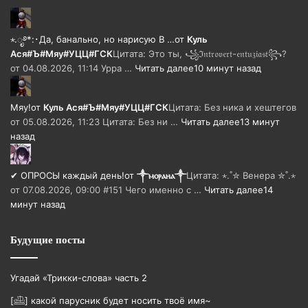
⋆.ೃ࿔*:･Да, банально, но нарисую В …
от
Куль
Ася#Ъ#Мяу#УЦЦ#ГСК
Цитата: Это ты, ꧁ℑ𝔫𝔱𝔯𝔬𝔳𝔢𝔯𝔱-𝔢𝔫𝔱𝔲𝔷𝔦𝔞𝔰𝔱꧂?
от 04.08.2026, 11:14 Урра …
Читать далее
10 минут назад
Мяу!
от
Куль Ася#Ъ#Мяу#УЦЦ#ГСК
Цитата: Без ника и хештегов
от 05.08.2026, 11:23 Цитата: Без ни …
Читать далее
13 минут
назад
✔ ОПРОСЫ каждый день!
от
༒ⲙⲟⲣⲁⲏⲁ༒
Цитата: ⋆.˚✮ Венера ✮˚.⋆
от 07.08.2026, 09:00 #151 Чего именно с …
Читать далее
14
минут назад
Будущие посты
Угадай «Трикки-слова» часть 2
[𓊝] какой парусник будет носить твоë имя~