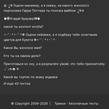
🎀 ೃ༄ Оцени маникюр, а я скажу, на какого женского
персонажа Гарри Поттера ты похожа вайбом ೃ༄🌷
🧠🌐Угадай браузер!🌐🧠
какой ты контент ютуба?
✧･ﾟ: *✧･ﾟ:*❁ Оцени пейзажи, а я подберу тебе сочетание
цветов для букета ❁✧･ﾟ: *✧･ﾟ:*
Какое Вы женское имя?
Кто ты на самом деле?
Приготовься ко сну, а в результате узнай, что тебе приснится𝜗𝜚
‧₊˚ ⊹☕️🧁 ࣪𖤐
Какой вы тортик по знаку зодиака
И еще 43 тестов
© Copyright 2009-2026 |
Трикки - бесплатные тесты