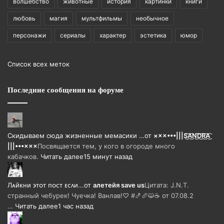
волшебство
животные
история
картинки
книги
любовь
магия
мультфильмы
необычное
персонажи
сериалы
характер
эстетика
юмор
Список всех меток
Последние сообщения на форуме
Скидываем сюда жизненные мемасики …
от
×××•••|||S͜͡A͜͡N͜͡D͜͡R͜͡A͜͡
|||•••×××
Посвящается тем, у кого в огороде много
кабачков.
Читать далее
15 минут назад
Лᴀйᴋни ϶ᴛᴏᴛ ᴨᴏᴄᴛ ᴇᴄᴧи...
от
алетейя save us
Цитата: J.N.T.
странный чебурек! Чуечка! Ванлав!♡ #🍤🥖😺☕ от 07.08.2
…
Читать далее
1 час назад