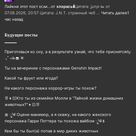
Лᴀйᴋни ϶ᴛᴏᴛ ᴨᴏᴄᴛ ᴇᴄᴧи...
от
хлорась🕯
Цитата: ʝυɳσ 👟 от
07.08.2026, 20:57 Цитата: J.N.T. странный чеб …
Читать далее
1
час назад
Будущие посты
Приготовься ко сну, а в результате узнай, что тебе приснится𝜗𝜚
‧₊˚ ⊹☕️🧁 ࣪𖤐
Ты на вечеринке с персонажами Genshin Impact!
Какой ты фрукт или ягода?
На какого персонажа хоррор-игры ты похож?
🐰👧🏻Кто ты из семейки Молли в "Тайной жизни домашних
животных?"👧🏻🐰
🎀 ೃ༄ Оцени маникюр, а я скажу, на какого женского
персонажа Гарри Поттера ты похожа вайбом ೃ༄🌷
Кем бы ты был(а) попав в мир диких животных