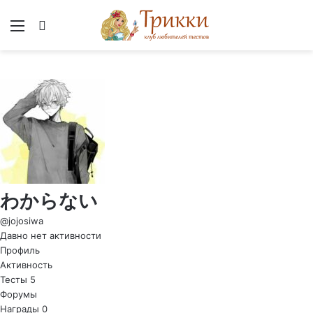
Меню
Вход
わからない
@jojosiwa
Давно нет активности
Профиль
Активность
Тесты
5
Форумы
Награды
0