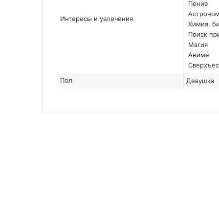
Пение
Астроно
Интересы и увлечения
Химия, би
Поиск пр
Магия
Аниме
Сверхъес
Пол
Девушка