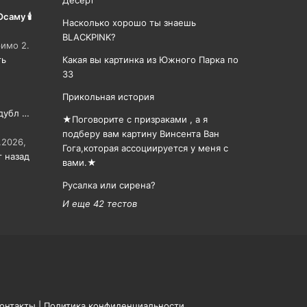
Десерт
саму 🕯
Насколько хорошо ты знаешь
BLACKPINK?
римо 2.
ть
Какая вы картинка из Южного Парка по
ЗЗ
Прикольная история
дубл …
★Поговорите с призраками , а я
подберу вам картину Винсента Ван
.2026,
Гога,которая ассоциируется у меня с
т назад
вами.★
Русалка или сирена?
И еще 42 тестов
онтакты
|
Политика конфиденциальности