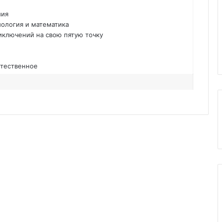
мия
ология и математика
иключений на свою пятую точку
тественное