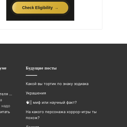
уме
Будущие посты
Какой вы тортик по знаку зодиака
Украшения
теля …
а
🧠|| миф или научный факт?
 надо
итать
На какого персонажа хоррор-игры ты
похож?