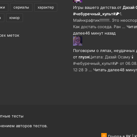
ажи
сериалы
характер
Игры вашего детства.
от
Дазай О
#чебуречный_культ#🌽
1.
а
юмор
Майнкрафтик!!!!!!!!. Это неоспо
Как достать соседа. Ран …
Чита
далее
46 минут назад
сех меток
Поговорим о ляпах, неудачных 
от
глузя
Цитата: Дазай Осаму 🕯
#чебуречный_культ#🌽 от 06.08
12:28 Э …
Читать далее
48 мину
атные тесты
нением авторов тестов.
Группа в ВК
|
К