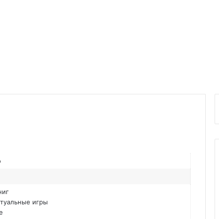
о
ниг
туальные игры
е