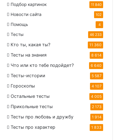
Подбор картинок
11 840
Новости сайта
102
Помощь
4
Тесты
46 233
Кто ты, какая ты?
11 360
Тесты на знания
8 614
Что или кто тебе подойдет?
6 640
Тесты-истории
5 587
Гороскопы
4 107
Остальные тесты
4 005
Прикольные тесты
2 173
Тесты про любовь и дружбу
1 914
Тесты про характер
1 833