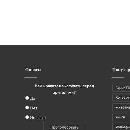
Опросы
Популяр
Вам нравится выступать перед
Гарри П
зрителями?
Хогварт
Да
животн
Нет
книги
Не знаю
мультф