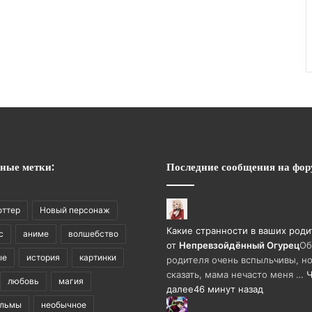
ные метки:
Последние сообщения на фор
оттер
Новый персонаж
Какие странности в ваших роди
с
аниме
волшебство
от
Непревзойдëнный Огурец
Об
ые
история
картинки
родителя очень вспыльчивы, но
сказать, мама нечасто меня …
Ч
любовь
магия
далее
46 минут назад
ильмы
необычное