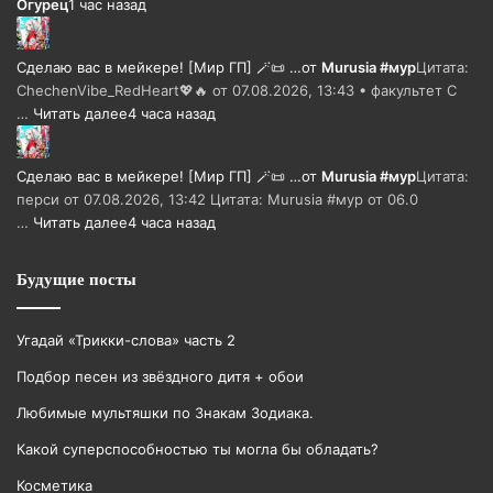
Огурец
1 час назад
Сделаю вас в мейкере! [Мир ГП] 🪄📜 …
от
Murusia #мур
Цитата:
ChechenVibe_RedHeart💖🔥 от 07.08.2026, 13:43 • факультет С
…
Читать далее
4 часа назад
Сделаю вас в мейкере! [Мир ГП] 🪄📜 …
от
Murusia #мур
Цитата:
перси от 07.08.2026, 13:42 Цитата: Murusia #мур от 06.0
…
Читать далее
4 часа назад
Будущие посты
Угадай «Трикки-слова» часть 2
Подбор песен из звёздного дитя + обои
Любимые мультяшки по Знакам Зодиака.
Какой суперспособностью ты могла бы обладать?
Косметика