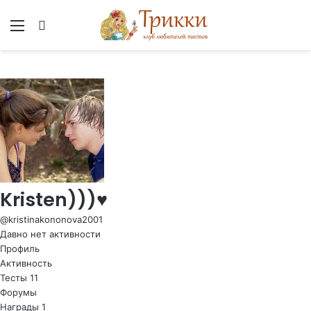
Меню
Вход
Kristen)))♥
@kristinakononova2001
Давно нет активности
Профиль
Активность
Тесты
11
Форумы
Награды
1