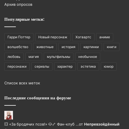
Архив опросов
Популярные метки:
Гарри Поттер
Новый персонаж
Хогвартс
аниме
волшебство
животные
история
картинки
книги
любовь
магия
мультфильмы
необычное
персонажи
сериалы
характер
эстетика
юмор
Список всех меток
Последние сообщения на форуме
💥 «За бродячих псов!» 🐶🦴 Фан-клуб …
от
Непревзойдëнный