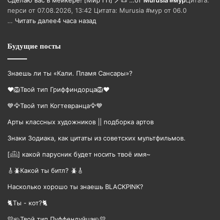
перси от 07.08.2026, 13:42 Цитата: Murusia #мур от 06.0
…
Читать далее
4 часа назад
Будущие посты
Знаешь ли ты «Кали. Пламя Сансары»?
❤️🦁Твой тип Гриффиндорца🦁❤️
💙🦅Твой тип Когтевранца🦅💙
Арты классных художников || подборка артов
Знаки Зодиака, как цитаты из советских мультфильмов.
[𓊝] какой парусник будет носить твоë имя~
🎸🪲Какой ты битл? 🪲🎸
Насколько хорошо ты знаешь BLACKPINK?
🐈Ты - кот?🐈
💛🦡Твой тип Пуффендуйца🦡💛