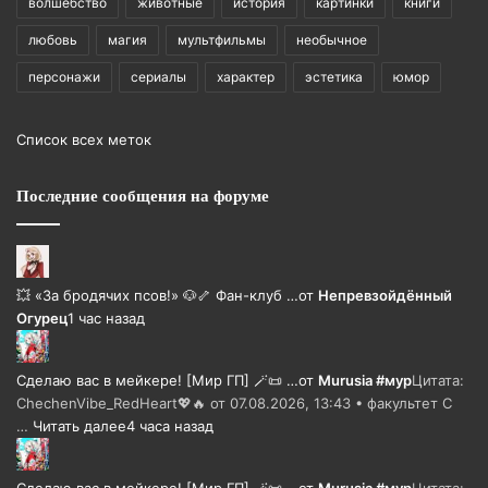
волшебство
животные
история
картинки
книги
любовь
магия
мультфильмы
необычное
персонажи
сериалы
характер
эстетика
юмор
Список всех меток
Последние сообщения на форуме
💥 «За бродячих псов!» 🐶🦴 Фан-клуб …
от
Непревзойдëнный
Огурец
1 час назад
Сделаю вас в мейкере! [Мир ГП] 🪄📜 …
от
Murusia #мур
Цитата:
ChechenVibe_RedHeart💖🔥 от 07.08.2026, 13:43 • факультет С
…
Читать далее
4 часа назад
Сделаю вас в мейкере! [Мир ГП] 🪄📜 …
от
Murusia #мур
Цитата: