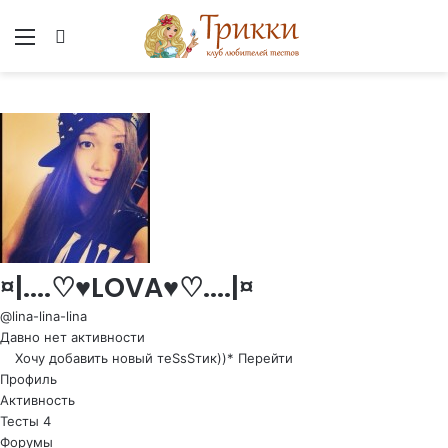
Меню
Вход
¤|....♡♥LOVA♥♡....|¤
@lina-lina-lina
Давно нет активности
Хочу добавить новый теSsSтик))*
Перейти
Профиль
Активность
Тесты
4
Форумы