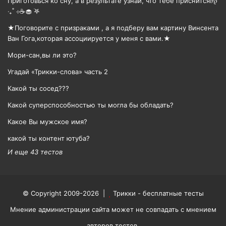
Приготовься ко сну, а в результате узнай, что тебе приснится𝜗𝜚
‧₊˚ ⊹☕️🧁 ࣪𖤐
★Поговорите с призраками , а я подберу вам картину Винсента
Ван Гога,которая ассоциируется у меня с вами.★
Мори-сан,вы ли это?
Угадай «Трикки-слова» часть 2
Какой ты сосед???
Какой суперспособностью ты могла бы обладать?
Какое Вы мужское имя?
какой ты контент ютуба?
И еще 43 тестов
© Copyright 2009-2026 |
Трикки - бесплатные тесты
Мнение администрации сайта может не совпадать с мнением
авторов тестов.