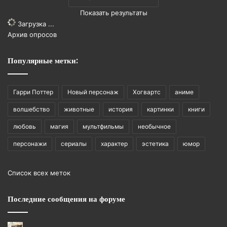
Показать результаты
Загрузка ...
Архив опросов
Популярные метки:
Гарри Поттер
Новый персонаж
Хогвартс
аниме
волшебство
животные
история
картинки
книги
любовь
магия
мультфильмы
необычное
персонажи
сериалы
характер
эстетика
юмор
Список всех меток
Последние сообщения на форуме