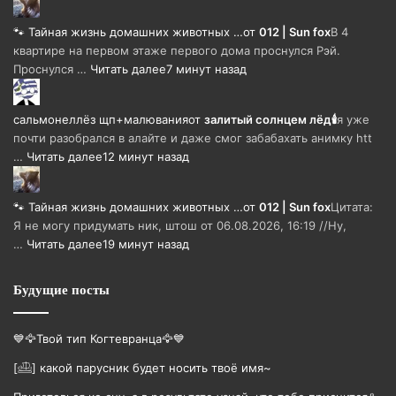
🐾 Тайная жизнь домашних животных …
от
012 | Sun fox
В 4
квартире на первом этаже первого дома проснулся Рэй.
Проснулся …
Читать далее
7 минут назад
сальмонеллёз щп+малювания
от
залитый солнцем лёд🕯
я уже
почти разобрался в алайте и даже смог забабахать анимку htt
…
Читать далее
12 минут назад
🐾 Тайная жизнь домашних животных …
от
012 | Sun fox
Цитата:
Я не могу придумать ник, штош от 06.08.2026, 16:19 //Ну,
…
Читать далее
19 минут назад
Будущие посты
💙🦅Твой тип Когтевранца🦅💙
[𓊝] какой парусник будет носить твоë имя~