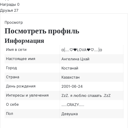
Награды
0
Друзья
27
Просмотр
Посмотреть профиль
Информация
Имя в сети
¤|….♡♥LOVA♥♡….|¤
Настоящее имя
Ангелина Цхай
Город
Костанай
Страна
Казахстан
День рождения
2001-06-24
Интересы и увлечения
ZzZ. я люблю спааать .ZzZ
О себе
…..CRAZY…..
Пол
Девушка