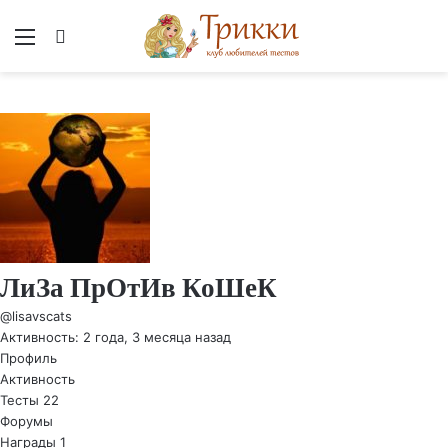
Меню
Вход
ЛиЗа ПрОтИв КоШеК
@lisavscats
Активность: 2 года, 3 месяца назад
Профиль
Активность
Тесты
22
Форумы
Награды
1