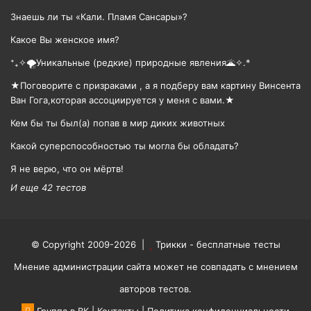
Знаешь ли ты «Кали. Пламя Сансары»?
Какое Вы женское имя?
⁺₊✧🌪️Уникальные (редкие) природные явления🌋✧.*
★Поговорите с призраками , а я подберу вам картину Винсента
Ван Гога,которая ассоциируется у меня с вами.★
Кем бы ты был(а) попав в мир диких животных
Какой суперспособностью ты могла бы обладать?
Я не верю, что он мёртв!
И еще 42 тестов
© Copyright 2009-2026 |
Трикки - бесплатные тесты
Мнение администрации сайта может не совпадать с мнением
авторов тестов.
Группа в ВК
|
Контакты
|
Политика конфиденциальности