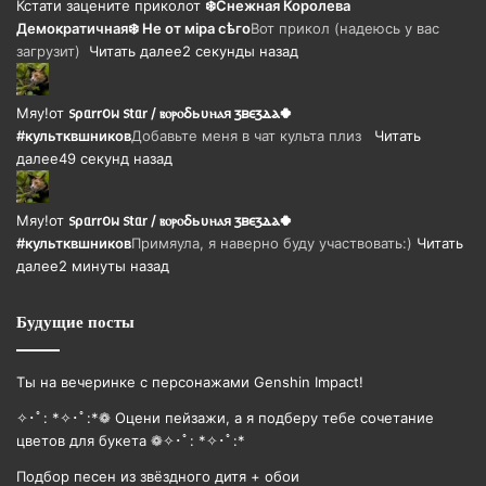
Кстати зацените прикол
от
❄️Снежная Королева
Демократичная❄️ Не от мiра сѣго
Вот прикол (надеюсь у вас
загрузит)
Читать далее
2 секунды назад
Мяу!
от
᥉ρᥲrr𐔖ᥕ ᥉tᥲr / ⲃⲟⲣⲟⳝьυⲏⲁя ⳅⲃⲉⳅⲇⲁ🍀
#культквшников
Добавьте меня в чат культа плиз
Читать
далее
49 секунд назад
Мяу!
от
᥉ρᥲrr𐔖ᥕ ᥉tᥲr / ⲃⲟⲣⲟⳝьυⲏⲁя ⳅⲃⲉⳅⲇⲁ🍀
#культквшников
Примяула, я наверно буду участвовать:)
Читать
далее
2 минуты назад
Будущие посты
Ты на вечеринке с персонажами Genshin Impact!
✧･ﾟ: *✧･ﾟ:*❁ Оцени пейзажи, а я подберу тебе сочетание
цветов для букета ❁✧･ﾟ: *✧･ﾟ:*
Подбор песен из звёздного дитя + обои