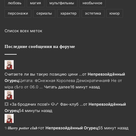
любовь
магия
мультфильмы
необычное
персонажи
сериалы
характер
эстетика
юмор
Список всех меток
Последние сообщения на форуме
Считаете ли вы такую позицию цини …
от
Непревзойдëнный
Огурец
Цитата: ❄️Снежная Королева Демократичная❄️ Не от
мiра сѣго от 06.0 …
Читать далее
16 минут назад
💥 «За бродячих псов!» 🐶🦴 Фан-клуб …
от
Непревзойдëнный
Огурец
54 минуты назад
✨𝑯𝒂𝒓𝒓𝒚 𝒑𝒐𝒕𝒕𝒆𝒓 𝒄𝒍𝒖𝒃⚡
от
Непревзойдëнный Огурец
55 минут назад