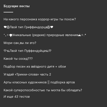
Будущие посты
На какого персонажа хоррор-игры ты похож?
❤️🦁Твой тип Гриффиндорца🦁❤️
⁺₊✧🌪️Уникальные (редкие) природные явления🌋✧.*
Мори-сан,вы ли это?
💛🦡Твой тип Пуффендуйца🦡💛
Какой ты сосед???
Подбор песен из звёздного дитя + обои
Угадай «Трикки-слова» часть 2
Арты классных художников || подборка артов
Какой суперспособностью ты могла бы обладать?
И еще 43 тестов