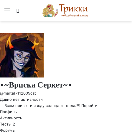
Меню
Вход
•~Вриска Серкет~•
@marta17112009cat
Давно нет активности
Всем привет и я жду солнца и тепла.🌸
Перейти
Профиль
Активность
Тесты
2
Форумы