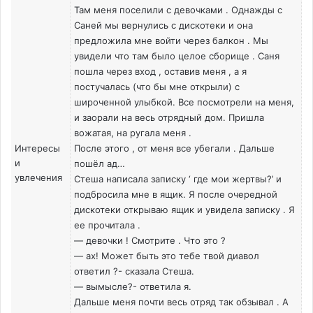
Там меня поселили с девочками . Однажды с
Саней мы вернулись с дискотеки и она
предложила мне войти через балкон . Мы
увидели что там было целое сборище . Саня
пошла через вход , оставив меня , а я
постучалась (что бы мне открыли) с
широченной улыбкой. Все посмотрели на меня,
и заорали на весь отрядный дом. Пришла
вожатая, на ругала меня .
Интересы
После этого , от меня все убегали . Дальше
и
пошёл ад…
увлечения
Стеша написала записку ‘ где мои жертвы?’ и
подбросила мне в ящик. Я после очередной
дискотеки открываю ящик и увидела записку . Я
ее прочитала .
— девочки ! Смотрите . Что это ?
— ах! Может быть это тебе твой диавол
ответил ?- сказала Стеша.
— вымысле?- ответила я.
Дальше меня почти весь отряд так обзывал . А