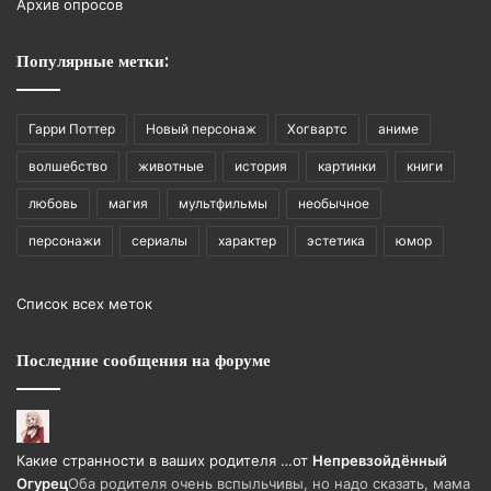
Архив опросов
Популярные метки:
Гарри Поттер
Новый персонаж
Хогвартс
аниме
волшебство
животные
история
картинки
книги
любовь
магия
мультфильмы
необычное
персонажи
сериалы
характер
эстетика
юмор
Список всех меток
Последние сообщения на форуме
Какие странности в ваших родителя …
от
Непревзойдëнный
Огурец
Оба родителя очень вспыльчивы, но надо сказать, мама