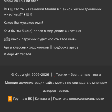
Мори-сан,вы ли это?
🐰👧🏻Кто ты из семейки Молли в "Тайной жизни домашних
животных?"👧🏻🐰
Какое Вы мужское имя?
Кем бы ты был(а) попав в мир диких животных
[𓊝] какой парусник будет носить твоë имя~
Арты классных художников || подборка артов
И еще 42 тестов
© Copyright 2009-2026 |
Трикки - бесплатные тесты
Мнение администрации сайта может не совпадать с мнением
авторов тестов.
Группа в ВК
|
Контакты
|
Политика конфиденциальности