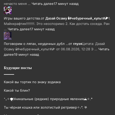
нечасто меня …
Читать далее
17 минут назад
Игры вашего детства.
от
Дазай Осаму 🕯#чебуречный_культ#🌽
1.
Майнкрафтик!!!!!!!!. Это неоспоримо 2. Как достать соседа. Ран
…
Читать далее
17 минут назад
Поговорим о ляпах, неудачных дубл …
от
глузя
Цитата: Дазай
Осаму 🕯#чебуречный_культ#🌽 от 06.08.2026, 12:28 Э …
Читать
далее
19 минут назад
Будущие посты
Какой вы тортик по знаку зодиака
Какой ты блин?
⁺₊✧🌪️Уникальные (редкие) природные явления🌋✧.*
Ты чёрная кошка или золотистый ретривер✧˖°. ࣪𖤐