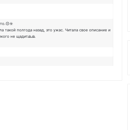
то.😔☣️
ла такой полгода назад, это ужас. Читала свое описание и
икого не щадит🙏🙏