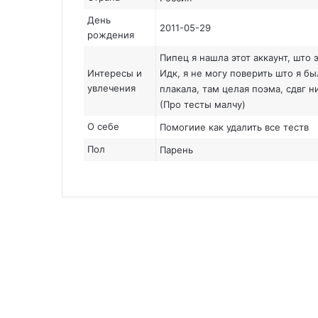
День
2011-05-29
рождения
Пипец я нашла этот аккаунт, што э
Интересы и
Идк, я не могу поверить што я бы
увлечения
плакала, там целая поэма, сдвг н
(Про тесты малчу)
О себе
Помогиие как удалить все теств
Пол
Парень