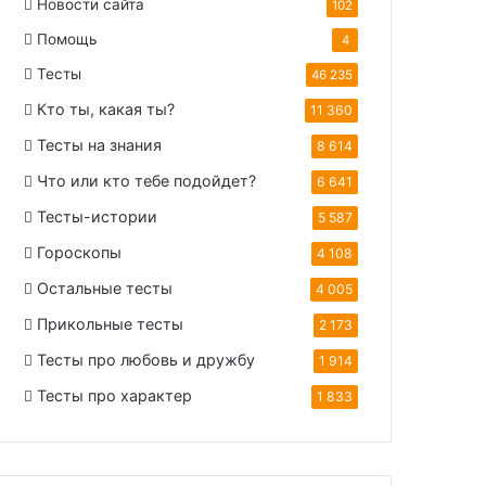
Новости сайта
102
Помощь
4
Тесты
46 235
Кто ты, какая ты?
11 360
Тесты на знания
8 614
Что или кто тебе подойдет?
6 641
Тесты-истории
5 587
Гороскопы
4 108
Остальные тесты
4 005
Прикольные тесты
2 173
Тесты про любовь и дружбу
1 914
Тесты про характер
1 833