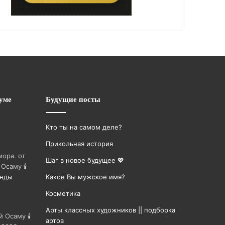
уме
Будущие посты
Кто ты на самом деле?
Прикольная история
мора. от
Шаг в новое будущее 💖
 Осаму 🕯
унды
Какое Вы мужское имя?
Косметика
Арты классных художников || подборка
й Осаму 🕯
артов