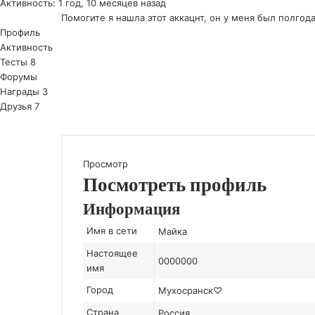
Активность: 1 год, 10 месяцев назад
Помогите я нашла этот аккацнт, он у меня был полгода
Профиль
Активность
Тесты
8
Форумы
Награды
3
Друзья
7
Просмотр
Посмотреть профиль
Информация
Имя в сети
Майка
Настоящее
0000000
имя
Город
Мухосранск‎♡
Страна
Россия