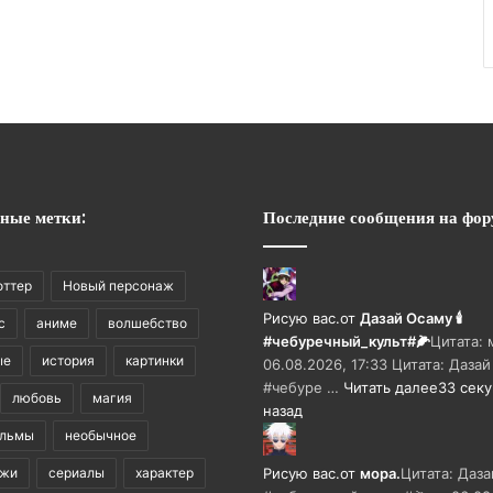
ные метки:
Последние сообщения на фор
оттер
Новый персонаж
Рисую вас.
от
Дазай Осаму 🕯
с
аниме
волшебство
#чебуречный_культ#🌽
Цитата: 
ые
история
картинки
06.08.2026, 17:33 Цитата: Дазай
#чебуре …
Читать далее
33 сек
любовь
магия
назад
ильмы
необычное
ажи
сериалы
характер
Рисую вас.
от
мора.
Цитата: Даза