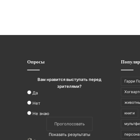
Опросы
Популяр
Вам нравится выступать перед
Гарри П
зрителями?
Хогварт
Да
животн
Нет
книги
Не знаю
мультф
Показать результаты
персон