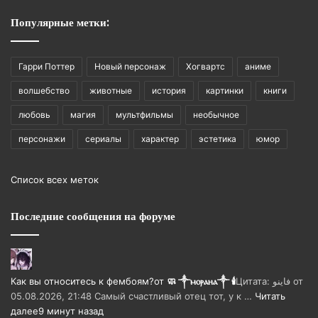
Популярные метки:
Гарри Поттер
Новый персонаж
Хогвартс
аниме
волшебство
животные
история
картинки
книги
любовь
магия
мультфильмы
необычное
персонажи
сериалы
характер
эстетика
юмор
Список всех меток
Последние сообщения на форуме
Как вы относитесь к фембоям?
от
🧼 ༒ⲙⲟⲣⲁⲏⲁ༒ 🕯️
Цитата: فاينو от
05.08.2026, 21:48 Самый счастливый отец тот, у к …
Читать
далее
9 минут назад