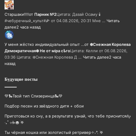
Старшаки!!!!
от
Парник №2
Цитата: Дазай Осаму 🕯
#чебуречный_культ#🌽 от 04.08.2026, 20:31 Мне …
Читать
далее
2 часа назад
У меня жёстко индивидуальный опыт …
от
❄️Снежная Королева
Демократичная❄️ Не от мiра сѣго
Цитата: Келли от 06.08.2026,
03:36 Цитата: ❄️Снежная Королева Д …
Читать далее
2 часа
назад
Будущие посты
💚🐍Твой тип Слизеринца🐍💚
Подбор песен из звёздного дитя + обои
Приготовься ко сну, а в результате узнай, что тебе приснится𝜗𝜚
‧₊˚ ⊹☕️🧁 ࣪𖤐
Ты чёрная кошка или золотистый ретривер✧˖°. ࣪𖤐