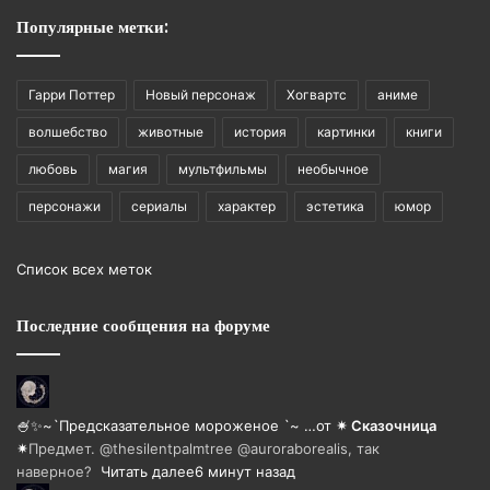
Популярные метки:
Гарри Поттер
Новый персонаж
Хогвартс
аниме
волшебство
животные
история
картинки
книги
любовь
магия
мультфильмы
необычное
персонажи
сериалы
характер
эстетика
юмор
Список всех меток
Последние сообщения на форуме
🍧✨~`Предсказательное мороженое `~ …
от
✴ Сказочница
✴
Предмет. @thesilentpalmtree @auroraborealis, так
наверное?
Читать далее
6 минут назад