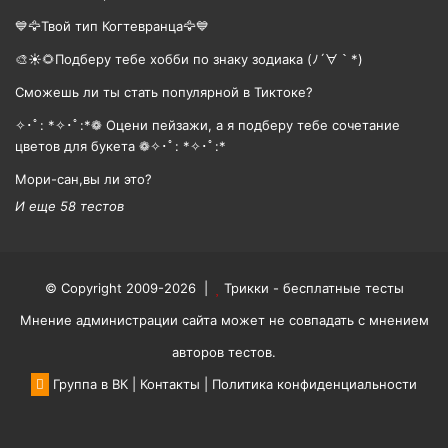
💙🦅Твой тип Когтевранца🦅💙
🎨☀🌻Подберу тебе хобби по знаку зодиака (ﾉ´∀｀*)
Сможешь ли ты стать популярной в Тиктоке?
✧･ﾟ: *✧･ﾟ:*❁ Оцени пейзажи, а я подберу тебе сочетание
цветов для букета ❁✧･ﾟ: *✧･ﾟ:*
Мори-сан,вы ли это?
И еще 58 тестов
© Copyright 2009-2026 |
Трикки - бесплатные тесты
Мнение администрации сайта может не совпадать с мнением
авторов тестов.
Группа в ВК
|
Контакты
|
Политика конфиденциальности