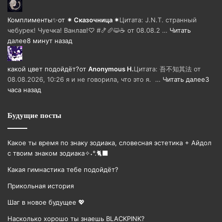
Комплименты✨️
от
✴ Сказочница ✴
Цитата: J.N.T. странный
чебурек! Чуечка! Ванлав!♡ #🍤🥖😺☕ от 08.08.2 …
Читать
далее
8 минут назад
какой цвет подойдёт?
от
Anonymous H.
Цитата: 吾不知其法 от
08.08.2026, 10:26 я и не говорила, что это я. …
Читать далее
3
часа назад
Будущие посты
Какое ты время по знаку зодиака, словесная эстетика + Айдол
с твоим знаком зодиака✧˖°.🐈‍⬛
Какая гимнастика тебе подойдёт?
Прикольная история
Шаг в новое будущее 💖
Насколько хорошо ты знаешь BLACKPINK?