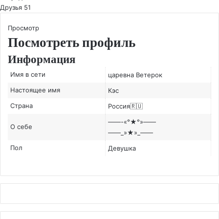
Друзья
51
Просмотр
Посмотреть профиль
Информация
Имя в сети
царевна Ветерок
Настоящее имя
Кэс
Страна
Россия🇷🇺
——-«°★°»——
О себе
——_»★»_——
Пол
Девушка