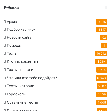
Рубрики
Архив
14 156
Подбор картинок
11 847
Новости сайта
102
Помощь
4
Тесты
46 242
Кто ты, какая ты?
11 364
Тесты на знания
8 614
Что или кто тебе подойдет?
6 643
Тесты-истории
5 587
Гороскопы
4 109
Остальные тесты
4 005
Прикольные тесты
2 173