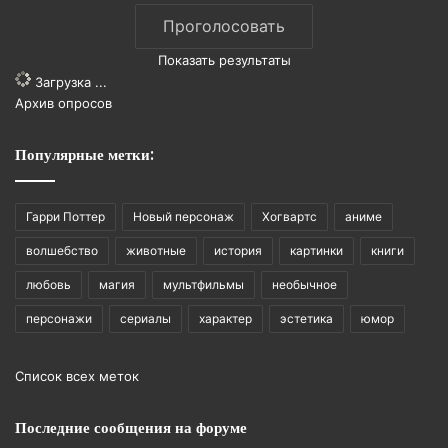
Показать результаты
Загрузка ...
Архив опросов
Популярные метки:
Гарри Поттер
Новый персонаж
Хогвартс
аниме
волшебство
животные
история
картинки
книги
любовь
магия
мультфильмы
необычное
персонажи
сериалы
характер
эстетика
юмор
Список всех меток
Последние сообщения на форуме