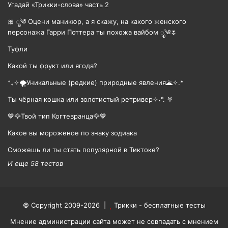
Угадай «Трикки-слова» часть 2
🎀 ೃ༄ Оцени маникюр, а я скажу, на какого женского
персонажа Гарри Поттера ты похожа вайбом ೃ༄🌷
Туфли
Какой ты фрукт или ягода?
⁺₊✧🌪️Уникальные (редкие) природные явления🌋✧.*
Ты чёрная кошка или золотистый ретривер✧˖°. ࣪𖤐
💙🦅Твой тип Когтевранца🦅💙
Какое вы мороженое по знаку зодиака
Сможешь ли ты стать популярной в Тиктоке?
И еще 58 тестов
© Copyright 2009-2026 |
Трикки - бесплатные тесты
Мнение администрации сайта может не совпадать с мнением