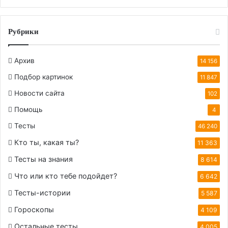
Рубрики
Архив
14 156
Подбор картинок
11 847
Новости сайта
102
Помощь
4
Тесты
46 240
Кто ты, какая ты?
11 363
Тесты на знания
8 614
Что или кто тебе подойдет?
6 642
Тесты-истории
5 587
Гороскопы
4 109
Остальные тесты
4 005