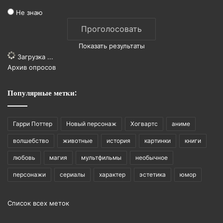
Не знаю
Показать результаты
Загрузка ...
Архив опросов
Популярные метки:
Гарри Поттер
Новый персонаж
Хогвартс
аниме
волшебство
животные
история
картинки
книги
любовь
магия
мультфильмы
необычное
персонажи
сериалы
характер
эстетика
юмор
Список всех меток