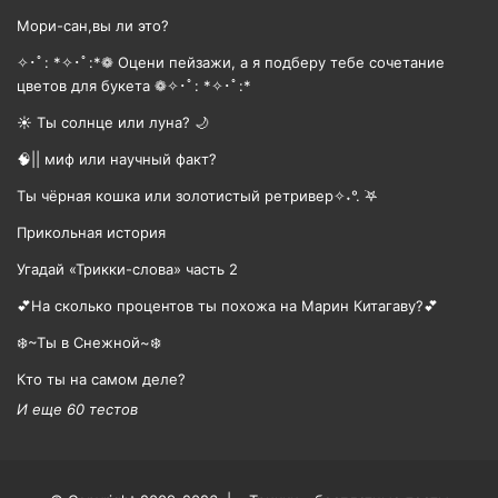
Мори-сан,вы ли это?
✧･ﾟ: *✧･ﾟ:*❁ Оцени пейзажи, а я подберу тебе сочетание
цветов для букета ❁✧･ﾟ: *✧･ﾟ:*
☀️ Ты солнце или луна? 🌙
🧠|| миф или научный факт?
Ты чёрная кошка или золотистый ретривер✧˖°. ࣪𖤐
Прикольная история
Угадай «Трикки-слова» часть 2
💕На сколько процентов ты похожа на Марин Китагаву?💕
❄️~Ты в Снежной~❄️
Кто ты на самом деле?
И еще 60 тестов