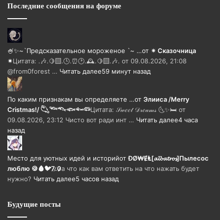
Последние сообщения на форуме
🍧✨~`Предсказательное мороженое `~ …
от
✴ Сказочница
✴
Цитата: .🎶.🍋‍🟩.🕒.⏰🕑.🕰️.🍋‍🟩.🎶. от 09.08.2026, 21:08
@from0forest …
Читать далее
59 минут назад
По каким признакам вы определяете …
от
Элииса /Merry
Cristmas!/ 𓆡𓆝𓆞𓆟𓆜𓆛
Цитата: 𝒮𝓌𝑒𝑒𝓉 𝒟𝓇𝑒𝒶𝓂𝓈 🌜✨🛏️ от
09.08.2026, 23:12 Чисто вот ради инт …
Читать далее
4 часа
назад
Место для уютных идей и историй
от
ĐØ₩ɆⱠ[𝓪𝓵𝓫𝓪𝓽𝓻𝓸𝓼]Пылесос
люблю 🍪🩸🐦7̷.̷0̷̷
а что как вам ответить на что нажать будет
нужно?
Читать далее
5 часов назад
Будущие посты