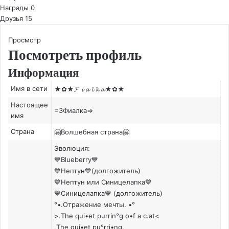
Награды
0
Друзья
15
Просмотр
Посмотреть профиль
Информация
Имя в сети
★✿★𝓕 𝓲 𝓪 𝓵 𝓴 𝓪★✿★
Настоящее
=3Фиалка=>
имя
Страна
🤗Волшебная страна🤗
Эволюция:
💙Blueberry💙
💙Нептун💙(долгожитель)
💙Нептун или Синицелапка💙
💙Синицелапка💙 (долгожитель)
°•.Отражение мечты. •°
>.The qui•et purrin°g o•f a c.at<
,The qui•et pu°rri•ng.