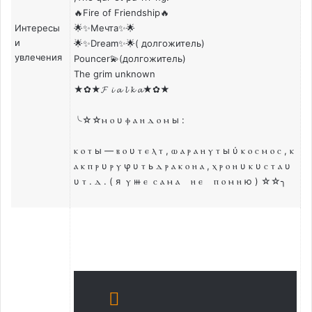
🔥Fire of Friendship🔥
Интересы
🌟✨Мечта✨🌟
и
🌟✨Dream✨🌟( долгожитель)
увлечения
Pouncer💫(долгожитель)
The grim unknown
★✿★𝓕 𝓲 𝓪 𝓵 𝓴 𝓪★✿★
╰☆☆ⲙ ⲟ υ ⲫ ⲁ ⲏ ⲇ ⲟ ⲙ ы :
ⲕ ⲟ ⲧ ы — ⲃ ⲟ υ ⲧ ⲉ ⲗ ⲧ , ⲱ ⲁ ⲣ ⲁ ⲏ ⲩ ⲧ ы ύ ⲕ ⲟ ⲥ ⲙ ⲟ ⲥ , ⲕ
ⲁ ⲕ ⲡ ⲣ υ ⲣ ⲩ ⳡ υ ⲧ ь ⲇ ⲣ ⲁ ⲕ ⲟ ⲏ ⲁ , ⲭ ⲣ ⲟ ⲏ υ ⲕ υ ⲥ ⲧ ⲁ υ
υ ⲧ . ⲇ . ( я ⲩ ⲿ ⲉ ⲥ ⲁ ⲙ ⲁ ⲏ ⲉ ⲡ ⲟ ⲙ ⲏ ю ) ☆☆╮