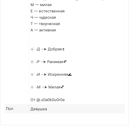
М — милая
Е — естественная
Ч — чудесная
Т — творческая
А — активная
⊹ ࣪ ˖Д ┈➤ Добрая🌷
⊹ ࣪ ˖Р ┈➤ Ранимая🍂
⊹ ࣪ ˖И ┈➤ Искренняя🌊
⊹ ࣪ ˖М ┈➤ Милая💕
Oт @.s0a0k0u0r0a
Пол
Девушка