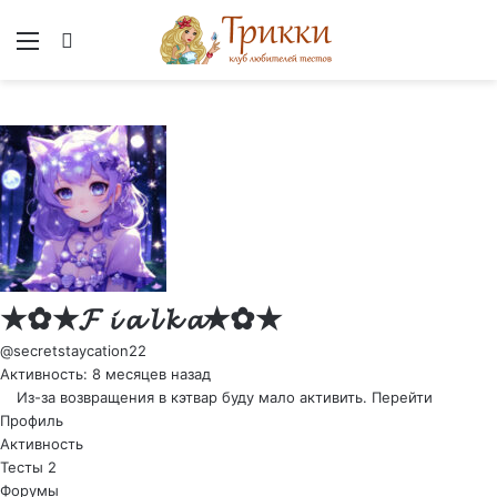
Меню
Вход
★✿★𝓕 𝓲 𝓪 𝓵 𝓴 𝓪★✿★
@secretstaycation22
Активность: 8 месяцев назад
Из-за возвращения в кэтвар буду мало активить.
Перейти
Профиль
Активность
Тесты
2
Форумы