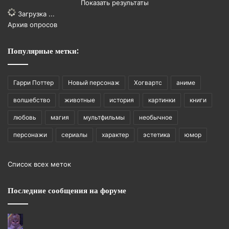
Показать результаты
Загрузка ...
Архив опросов
Популярные метки:
Гарри Поттер
Новый персонаж
Хогвартс
аниме
волшебство
животные
история
картинки
книги
любовь
магия
мультфильмы
необычное
персонажи
сериалы
характер
эстетика
юмор
Список всех меток
Последние сообщения на форуме