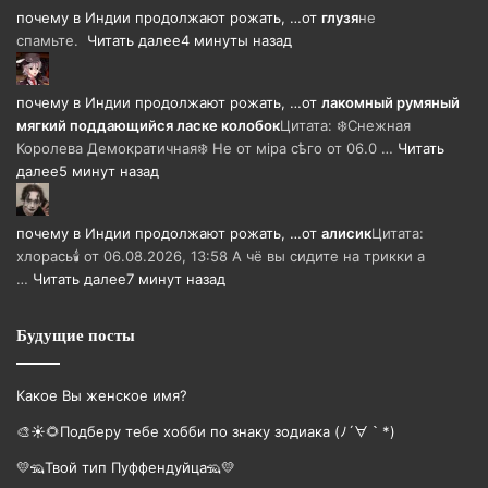
почему в Индии продолжают рожать, …
от
глузя
не
спамьте.
Читать далее
4 минуты назад
почему в Индии продолжают рожать, …
от
лакомный румяный
мягкий поддающийся ласке колобок
Цитата: ❄️Снежная
Королева Демократичная❄️ Не от мiра сѣго от 06.0 …
Читать
далее
5 минут назад
почему в Индии продолжают рожать, …
от
алисик
Цитата:
хлорась🕯 от 06.08.2026, 13:58 А чё вы сидите на трикки а
…
Читать далее
7 минут назад
Будущие посты
Какое Вы женское имя?
🎨☀🌻Подберу тебе хобби по знаку зодиака (ﾉ´∀｀*)
💛🦡Твой тип Пуффендуйца🦡💛