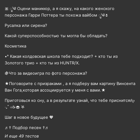
🎀 ೃ༄ Оцени маникюр, а я скажу, на какого женского
персонажа Гарри Поттера ты похожа вайбом ೃ༄🌷
Русалка или сирена?
Какой суперспособностью ты могла бы обладать?
Косметика
•° Какая колдовская школа тебе подходит? + кто ты из
Золотого трио + кто ты из HUNTR/X.
🍇Что за видеоигра по фото персонажа?
★Поговорите с призраками , а я подберу вам картину Винсента
Ван Гога,которая ассоциируется у меня с вами.★
Приготовься ко сну, а в результате узнай, что тебе приснится𝜗𝜚
‧₊˚ ⊹☕️🧁 ࣪𖤐
Шаг в новое будущее 💖
♬† Подбор песен †♬
И еще 49 тестов