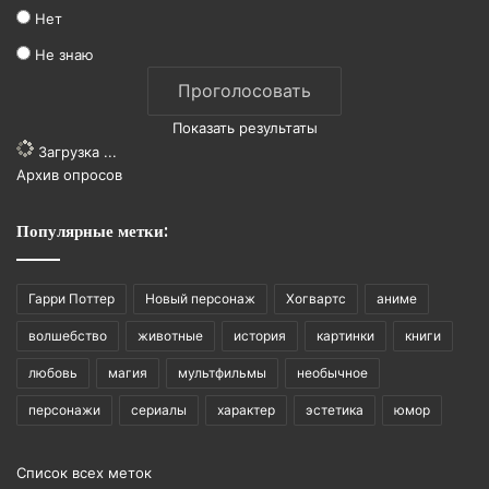
Нет
Не знаю
Показать результаты
Загрузка ...
Архив опросов
Популярные метки:
Гарри Поттер
Новый персонаж
Хогвартс
аниме
волшебство
животные
история
картинки
книги
любовь
магия
мультфильмы
необычное
персонажи
сериалы
характер
эстетика
юмор
Список всех меток