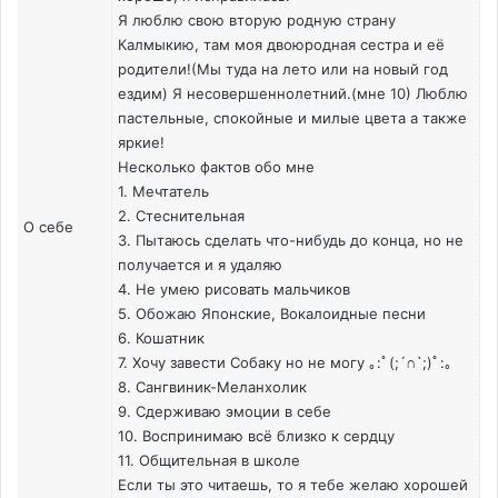
Я люблю свою вторую родную страну
Калмыкию, там моя двоюродная сестра и её
родители!(Мы туда на лето или на новый год
ездим) Я несовершеннолетний.(мне 10) Люблю
пастельные, спокойные и милые цвета а также
яркие!
Несколько фактов обо мне
1. Мечтатель
2. Стеснительная
О себе
3. Пытаюсь сделать что-нибудь до конца, но не
получается и я удаляю
4. Не умею рисовать мальчиков
5. Обожаю Японские, Вокалоидные песни
6. Кошатник
7. Хочу завести Собаку но не могу ｡⁠:ﾟ⁠(⁠;⁠´⁠∩⁠`⁠;⁠)ﾟ⁠:⁠｡
8. Сангвиник-Меланхолик
9. Сдерживаю эмоции в себе
10. Воспринимаю всё близко к сердцу
11. Общительная в школе
Если ты это читаешь, то я тебе желаю хорошей