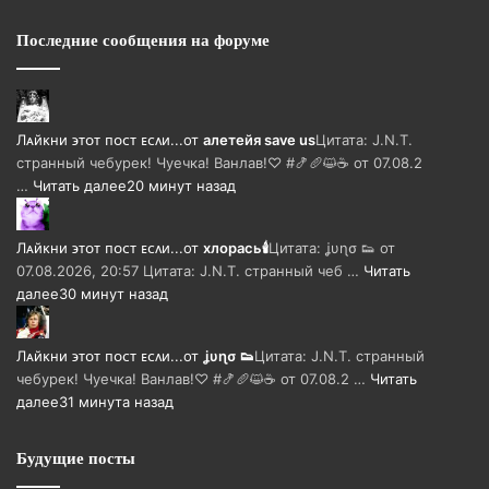
Последние сообщения на форуме
Лᴀйᴋни ϶ᴛᴏᴛ ᴨᴏᴄᴛ ᴇᴄᴧи...
от
алетейя save us
Цитата: J.N.T.
странный чебурек! Чуечка! Ванлав!♡ #🍤🥖😺☕ от 07.08.2
…
Читать далее
20 минут назад
Лᴀйᴋни ϶ᴛᴏᴛ ᴨᴏᴄᴛ ᴇᴄᴧи...
от
хлорась🕯
Цитата: ʝυɳσ 👟 от
07.08.2026, 20:57 Цитата: J.N.T. странный чеб …
Читать
далее
30 минут назад
Лᴀйᴋни ϶ᴛᴏᴛ ᴨᴏᴄᴛ ᴇᴄᴧи...
от
ʝυɳσ 👟
Цитата: J.N.T. странный
чебурек! Чуечка! Ванлав!♡ #🍤🥖😺☕ от 07.08.2 …
Читать
далее
31 минута назад
Будущие посты