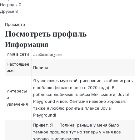
Награды
0
Друзья
8
Просмотр
Посмотреть профиль
Информация
Имя в сети
#ⲕρ𐔖ⲃᥲⲃᥲя/ⳅυⲙᥲ
Настоящее
Полина
имя
Я увлекаюсь музыкой, рисование, люблю играть
в роблокс (играю в него с 2020 года). В
Интересы
роблоксе любимые плейсы Мяч смерти, Jovial
и
Playground и все. Фантазия наверно хорошая,
увлечения
также я люблю ролить в плейсе Jovial
Playground!
Привет, Я — Полина, раньше у меня было
темное прошлое тут но теперь у меня все
хорошо, я исправилась.