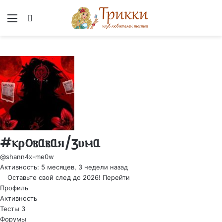
Меню
Вход
#ⲕρ𐔖ⲃᥲⲃᥲя/ⳅυⲙᥲ
@shann4x-me0w
Активность: 5 месяцев, 3 недели назад
Оставьте свой след до 2026!
Перейти
Профиль
Активность
Тесты
3
Форумы