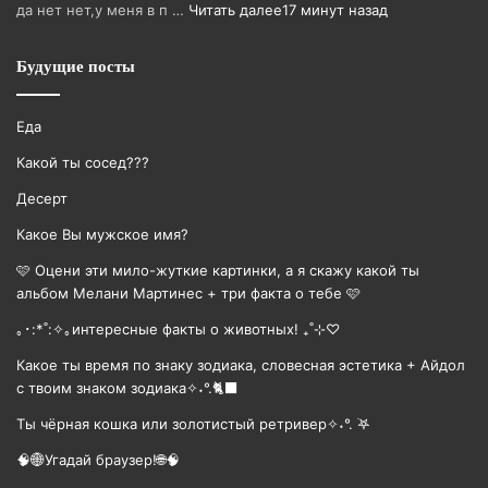
да нет нет,у меня в п …
Читать далее
17 минут назад
Будущие посты
Еда
Какой ты сосед???
Десерт
Какое Вы мужское имя?
🩷 Оцени эти мило-жуткие картинки, а я скажу какой ты
альбом Мелани Мартинес + три факта о тебе 🩷
｡･:*˚:✧｡интересные факты о животных! ₊˚⊹♡
Какое ты время по знаку зодиака, словесная эстетика + Айдол
с твоим знаком зодиака✧˖°.🐈‍⬛
Ты чёрная кошка или золотистый ретривер✧˖°. ࣪𖤐
🧠🌐Угадай браузер!🌐🧠