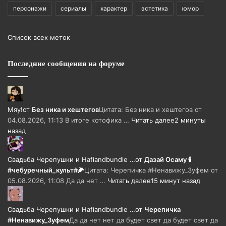
персонажи
сериалы
характер
эстетика
юмор
Список всех меток
Последние сообщения на форуме
Мяу!
от
Без ника и хештегов
Цитата: Без ника и хештегов от
04.08.2026, 11:13 В итоге котофика …
Читать далее
2 минуты
назад
Свадьба Черепушки и Hafiandbundle …
от
Дазай Осаму 🕯
#чебуречный_культ#🌽
Цитата: Черепичка #Ненавижу_Зуфем от
05.08.2026, 11:08 Да да нет …
Читать далее
15 минут назад
Свадьба Черепушки и Hafiandbundle …
от
Черепичка
#Ненавижу_Зуфем
Да да нет нет да будет свет да будет свет да