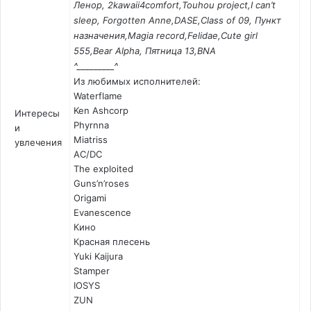
Ленор, 2kawaii4comfort,Touhou project,I can’t
sleep, Forgotten Anne,DASE,Class of 09, Пункт
назначения,Magia record,Felidae,Cute girl
555,Bear Alpha, Пятница 13,BNA
^⁠_⁠_⁠_⁠_⁠_⁠_⁠_⁠_⁠_^
Из любимых исполнителей:
Waterflame
Ken Ashcorp
Интересы
Phyrnna
и
Miatriss
увлечения
AC/DC
The exploited
Guns’n’roses
Origami
Evanescence
Кино
Красная плесень
Yuki Kaijura
Stamper
IOSYS
ZUN