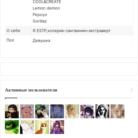
COOL&CREATE
Lemon demon
Pepoyo
Gorillaz
О себе
Я ESTP,холерик-сангвиник+экстраверт
Пол
Девушка
Активные пользователи