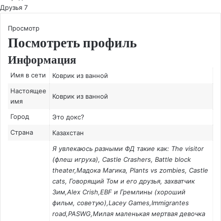
Друзья
7
Просмотр
Посмотреть профиль
Информация
Имя в сети
Коврик из ванной
Настоящее
Коврик из ванной
имя
Город
Это докс?
Страна
Казахстан
Я увлекаюсь разными ФД такие как: The visitor
(флеш игруха), Castle Crashers, Battle block
theater,Мадока Магика, Plants vs zombies, Castle
cats, Говорящий Том и его друзья, захватчик
Зим,Alex Crish,EBF и Гремлины (хороший
фильм, советую),Lacey Games,Immigrantes
road,PASWG,Милая маленькая мертвая девочка