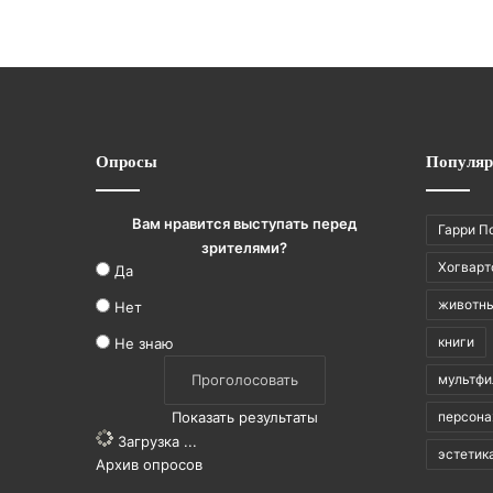
Опросы
Популяр
Вам нравится выступать перед
Гарри П
зрителями?
Хогварт
Да
животн
Нет
книги
Не знаю
мультф
Показать результаты
персон
Загрузка ...
эстетик
Архив опросов