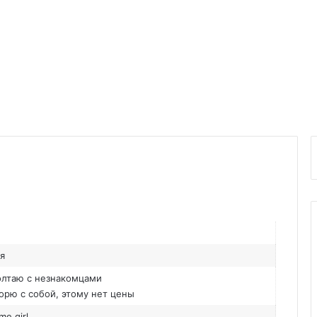
ая
олтаю с незнакомцами
ворю с собой, этому нет цены
me girl