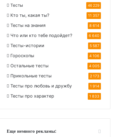
Тесты
46 229
Кто ты, какая ты?
11 357
Тесты на знания
8 614
Что или кто тебе подойдет?
6 640
Тесты-истории
5 587
Гороскопы
4 106
Остальные тесты
4 005
Прикольные тесты
2 173
Тесты про любовь и дружбу
1 914
Тесты про характер
1 833
Еще немного рекламы: