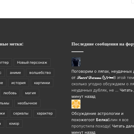
ные метки:
Последние сообщения на фор
оттер
Новый персонаж
Поговорим о ляпах, неудачных 
с
аниме
волшебство
от
𝒮𝓌𝑒𝑒𝓉 𝒟𝓇𝑒𝒶𝓂𝓈 🌜✨🛏️
В этой те
ые
история
картинки
сколько угодно обсуждаем о ля
неудачных ду6лях, не …
Читать
любовь
магия
минут назад
ильмы
необычное
ажи
сериалы
характер
Обсуждение астрологии и
похожего
от
Белка
Блин я все
а
юмор
пропустила походу(
Читать дал
минут назад