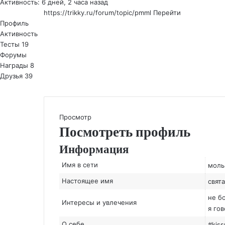
Активность: 6 дней, 2 часа назад
https://trikky.ru/forum/topic/pmml
Перейти
Профиль
Активность
Тесты
19
Форумы
Награды
8
Друзья
39
Просмотр
Посмотреть профиль
Информация
Имя в сети
моль
Настоящее имя
свят
не б
Интересы и увлечения
я го
О себе
#kiss