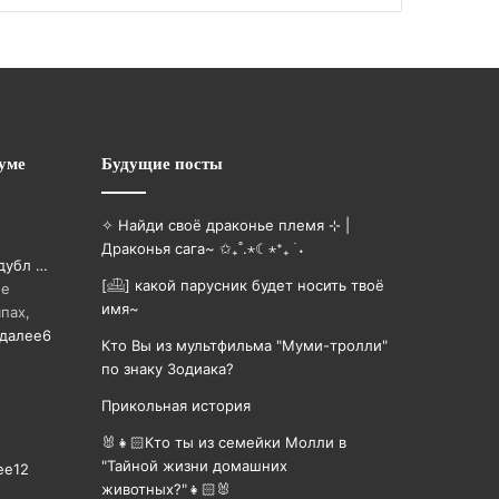
уме
Будущие посты
✧ Найди своё драконье племя ⊹ |
Драконья сага~ ✩₊˚.⋆☾⋆⁺₊ ࣪ ˖
дубл …
[𓊝] какой парусник будет носить твоë
ме
имя~
пах,
 далее
6
Кто Вы из мультфильма "Муми-тролли"
по знаку Зодиака?
Прикольная история
🐰👧🏻Кто ты из семейки Молли в
"Тайной жизни домашних
ее
12
животных?"👧🏻🐰