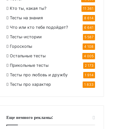
Кто ты, какая ты?
11 361
Тесты на знания
8 614
Что или кто тебе подойдет?
6 641
Тесты-истории
5 587
Гороскопы
4 108
Остальные тесты
4 005
Прикольные тесты
2 173
Тесты про любовь и дружбу
1 914
Тесты про характер
1 833
Еще немного рекламы: