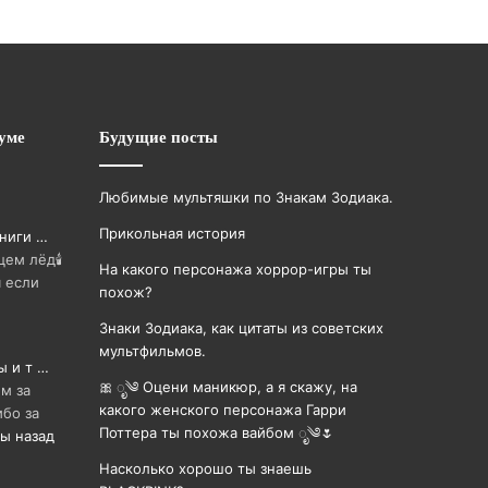
уме
Будущие посты
Любимые мультяшки по Знакам Зодиака.
Прикольная история
книги …
цем лёд🕯
На какого персонажа хоррор-игры ты
я если
похож?
Знаки Зодиака, как цитаты из советских
мультфильмов.
ы и т …
🎀 ೃ༄ Оцени маникюр, а я скажу, на
м за
какого женского персонажа Гарри
бо за
Поттера ты похожа вайбом ೃ༄🌷
ы назад
Насколько хорошо ты знаешь