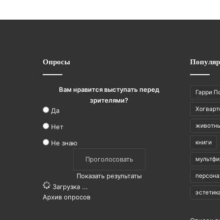
Опросы
Популяр
Вам нравится выступать перед
Гарри П
зрителями?
Хогварт
Да
животн
Нет
книги
Не знаю
мультф
Показать результаты
персон
Загрузка ...
эстетик
Архив опросов