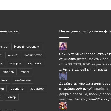
ные метки:
Последние сообщения на фор
оттер
Новый персонаж
Опишу тебя как персонажа из 
с
аниме
волшебство
от
Фиалка
Цитата: залитый солн
ые
история
картинки
от 07.08.2026, 16:41 модно мен
…
Читать далее
8 минут назад
любовь
магия
ильмы
необычное
Давайте вы мне факты/интерес
ажи
сериалы
характер
от
🌊𝓢𝓾𝓶𝓶𝓮𝓻🌞#мяу
Спасибо, все
добрые слова. И, вообще спаси
а
юмор
участие.
Читать далее
32 минут