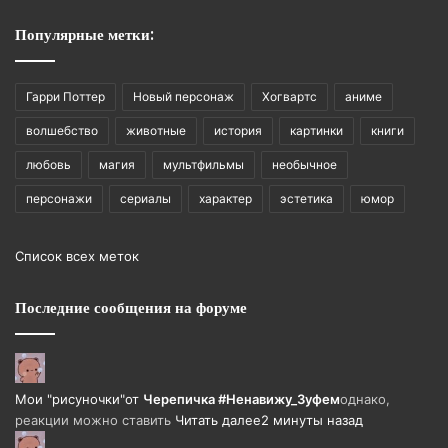
Популярные метки:
Гарри Поттер
Новый персонаж
Хогвартс
аниме
волшебство
животные
история
картинки
книги
любовь
магия
мультфильмы
необычное
персонажи
сериалы
характер
эстетика
юмор
Список всех меток
Последние сообщения на форуме
Мои "рисуночки"
от
Черепичка #Ненавижу_Зуфем
однако,
реакции можно ставить
Читать далее
2 минуты назад