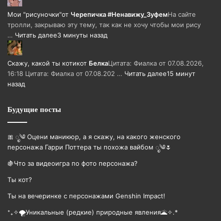
Мои "рисуночки"
от
Черепичка #Ненавижу_Зуфем
На сайте
тролли, закрываю эту тему, так как не хочу чтобы мои рису
…
Читать далее
3 минуты назад
Скажу, какой ты котик
от
Белка
Цитата: Фиалка от 07.08.2026,
16:18 Цитата: Фиалка от 07.08.202 …
Читать далее
15 минут
назад
Будущие посты
🎀 ೃ༄ Оцени маникюр, а я скажу, на какого женского
персонажа Гарри Поттера ты похожа вайбом ೃ༄🌷
🍇Что за видеоигра по фото персонажа?
Ты кот?
Ты на вечеринке с персонажами Genshin Impact!
⁺₊✧🌪️Уникальные (редкие) природные явления🌋✧.*